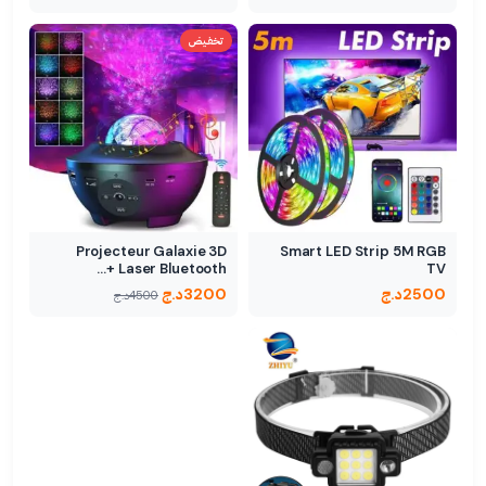
تخفيض
Projecteur Galaxie 3D
Smart LED Strip 5M RGB
Laser Bluetooth +…
TV
2500
د.ج
3200
د.ج
4500
د.ج