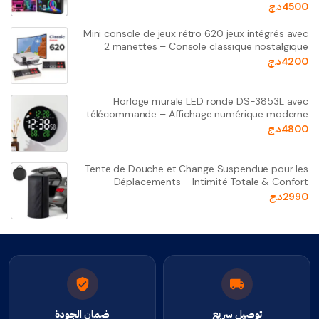
4500
د.ج
Mini console de jeux rétro 620 jeux intégrés avec
2 manettes – Console classique nostalgique
4200
د.ج
Horloge murale LED ronde DS-3853L avec
télécommande – Affichage numérique moderne
4800
د.ج
Tente de Douche et Change Suspendue pour les
Déplacements – Intimité Totale & Confort
2990
د.ج
توصيل سريع
ضمان الجودة