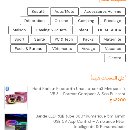
Beauté
Auto/Moto
Accessoires Homme
Décoration
Cuisine
Camping
Bricolage
Maison
Gaming & Jouets
Enfant
EID AL-ADHA
Sport
Santé
PC & Tech
Packs
Maternité
École & Bureau
Vêtements
Voyage
Vacance
Électro
أعلى المنتجات تقييماً
Haut Parleur Bluetooth Urso Lotso-a3 Mini sans fil
V5.3 – Format Compact & Son Puissant
3200
د.ج
Bande LED RGB tube 360° numérique 5m 16mm
USB 5V App Control – Ambiance Néon
Intelligente & Personnalisée