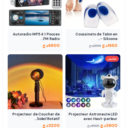
Autoradio MP5 4.1 Pouces
Coussinets de Talon en
FM Radio…
Silicone -…
1650
د.ج
6900
د.ج
2000
د.ج
تخفيض
Projecteur de Coucher de
Projecteur Astronaute LED
Soleil Rotatif…
avec Haut-parleur
Bluetooth…
3900
د.ج
3200
د.ج
4900
د.ج