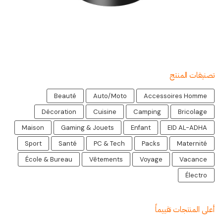
تصنيفات المنتج
Beauté
Auto/Moto
Accessoires Homme
Décoration
Cuisine
Camping
Bricolage
Maison
Gaming & Jouets
Enfant
EID AL-ADHA
Sport
Santé
PC & Tech
Packs
Maternité
École & Bureau
Vêtements
Voyage
Vacance
Électro
أعلى المنتجات تقييماً