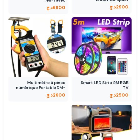
en-1 avec…
Puissance réglable
2900
د.ج
6900
د.ج
Multimètre à pince
Smart LED Strip 5M RGB
numérique Portable DM-
TV
6266
2500
د.ج
2600
د.ج