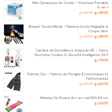
Mini Climatiseur Air Cooler – Fraîcheur Portable
4-en-1
3600
د.ج
4200
د.ج
Briquet Torche Métal – Flamme Droite Réglable &
Coupe-Vent
2600
د.ج
3200
د.ج
Caméra de Surveillance Ampoule HD – Vision
Nocturne Couleur & Sécurité Intelligente 24/7
7900
د.ج
Palmes Clio – Palmes de Plongée Économiques et
Performantes
6200
د.ج
6900
د.ج
Matelas De Piscine Arc-en-ciel 183×69 cm
2200
د.ج