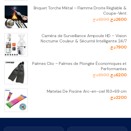
Briquet Torche Métal – Flamme Droite Réglable &
Coupe-Vent
2600
د.ج
3200
د.ج
Caméra de Surveillance Ampoule HD – Vision
Nocturne Couleur & Sécurité Intelligente 24/7
7900
د.ج
Palmes Clio – Palmes de Plongée Économiques et
Performantes
6200
د.ج
6900
د.ج
Matelas De Piscine Arc-en-ciel 183×69 cm
2200
د.ج