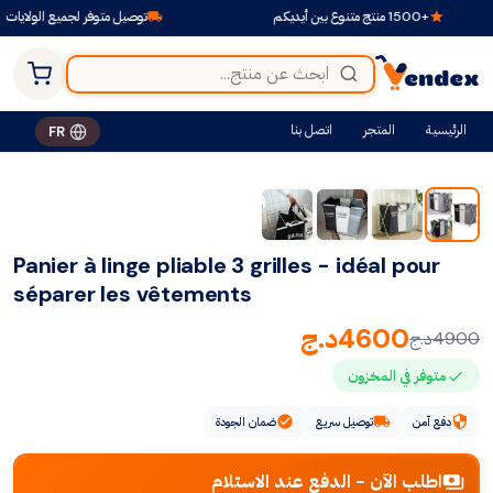
+1500 منتج متنوع بين أيديكم
توصيل متوفر لجميع الولايات
الرئيسية
المتجر
اتصل بنا
FR
-6%
Panier à linge pliable 3 grilles - idéal pour
séparer les vêtements
4600
د.ج
4900
د.ج
متوفر في المخزون
دفع آمن
توصيل سريع
ضمان الجودة
اطلب الآن - الدفع عند الاستلام