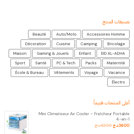
تصنيفات المنتج
Beauté
Auto/Moto
Accessoires Homme
Décoration
Cuisine
Camping
Bricolage
Maison
Gaming & Jouets
Enfant
EID AL-ADHA
Sport
Santé
PC & Tech
Packs
Maternité
École & Bureau
Vêtements
Voyage
Vacance
Électro
أعلى المنتجات تقييماً
Mini Climatiseur Air Cooler – Fraîcheur Portable
4-en-1
3600
د.ج
4200
د.ج