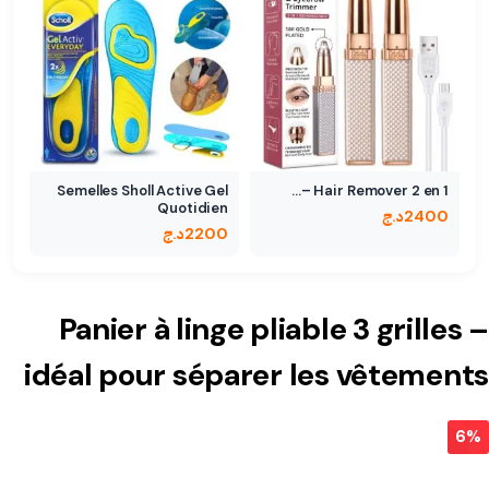
Semelles Sholl Active Gel
Hair Remover 2 en 1 –…
Quotidien
2400
د.ج
2200
د.ج
Panier à linge pliable 3 grilles –
idéal pour séparer les vêtements
6%