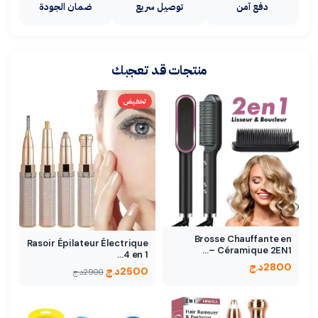
دفع آمن
توصيل سريع
ضمان الجودة
منتجات قد تعجبك
تخفيض
Brosse Chauffante en
Rasoir Épilateur Électrique
Céramique 2EN1 –…
4 en 1…
2800
د.ج
2500
د.ج
2900
د.ج