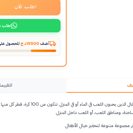
اطلب الآن
اطلب ع
أضف
15500د.ج
للحصول على 
صف
التقييما
خنة، ومناطق اللعب، أو اللعب داخل المنزل.