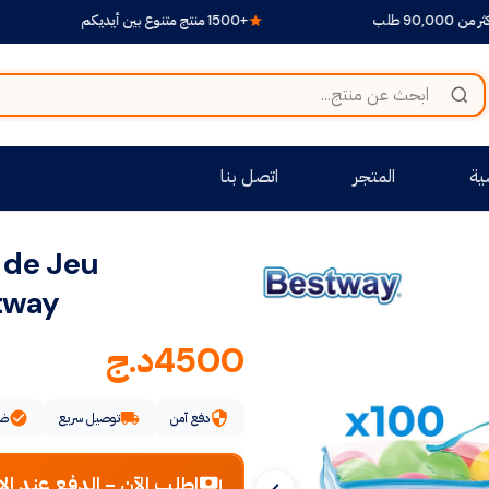
+1500 منتج متنوع بين أيديكم
توصيل
ية
المتجر
اتصل بنا
 de Jeu
tway
4500
د.ج
دفع آمن
توصيل سريع
ضم
اطلب الآن - الدفع عند الا