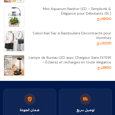
Mini Aquarium Nanbor LED – Simplicité &
Élégance pour Débutants (5L)
5900
د.ج
Celion Kail Sac à Bandoulière Décontracté pour
Hommes
3200
د.ج
Lampe de Bureau LED avec Chargeur Sans Fil 15W
– Éclairez et rechargez en toute élégance
3850
د.ج
توصيل سريع
ضمان الجودة