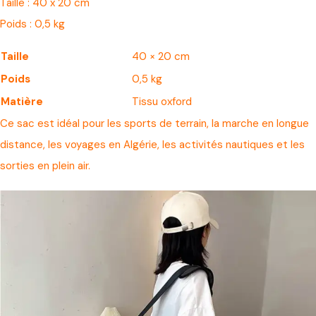
Taille : 40 x 20 cm
Poids : 0,5 kg
Taille
40 × 20 cm
Poids
0,5 kg
Matière
Tissu oxford
Ce sac est idéal pour les sports de terrain, la marche en longue
distance, les voyages en Algérie, les activités nautiques et les
sorties en plein air.