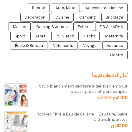
Beauté
Auto/Moto
Accessoires Homme
Décoration
Cuisine
Camping
Bricolage
Maison
Gaming & Jouets
Enfant
EID AL-ADHA
Sport
Santé
PC & Tech
Packs
Maternité
École & Bureau
Vêtements
Voyage
Vacance
Électro
أعلى المنتجات تقييماً
Stylo blanchiment dentaire à gel avec embout
brosse précis et poils souples
1500
د.ج
1950
د.ج
Robinet Filtre à Eau de Cuisine – Eau Pure, Saine
& Sans Impuretés
3200
د.ج