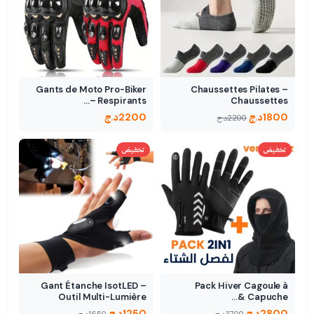
Gants de Moto Pro-Biker
Chaussettes Pilates –
Respirants –…
Chaussettes
antidérapantes pour…
1800
د.ج
2200
د.ج
2200
د.ج
تخفيض
تخفيض
Gant Étanche IsotLED –
Pack Hiver Cagoule à
Outil Multi-Lumière
Capuche &…
2800
د.ج
1250
د.ج