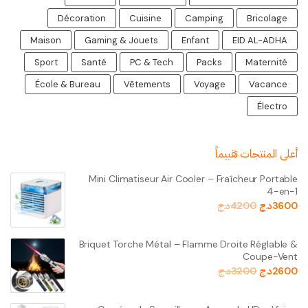
Décoration
Cuisine
Camping
Bricolage
Maison
Gaming & Jouets
Enfant
EID AL-ADHA
Sport
Santé
PC & Tech
Packs
Maternité
École & Bureau
Vêtements
Voyage
Vacance
Électro
أعلى المنتجات تقييماً
Mini Climatiseur Air Cooler – Fraîcheur Portable
4-en-1
3600
د.ج
4200
د.ج
Briquet Torche Métal – Flamme Droite Réglable &
Coupe-Vent
2600
د.ج
3200
د.ج