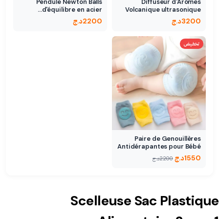
Pendule Newton Balls
Diffuseur d'Arômes
d'équilibre en acier…
Volcanique ultrasonique
300ml
3200
د.ج
2200
د.ج
تخفيض
Paire de Genouillères
Antidérapantes pour Bébé
1550
د.ج
2200
د.ج
Scelleuse Sac Plastique