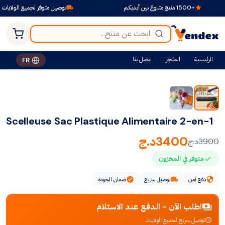
+1500 منتج متنوع بين أيديكم
توصيل متوفر لجميع الولايات
الرئيسية
المتجر
اتصل بنا
FR
-13%
Scelleuse Sac Plastique Alimentaire 2-en-1
3400
د.ج
3900
د.ج
متوفر في المخزون
دفع آمن
توصيل سريع
ضمان الجودة
اطلب الآن - الدفع عند الاستلام
توصيل سريع لجميع الولايات