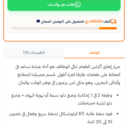
اطلب عبر واتساب
أضف
16600د.ج
للحصول على التوصيل المجاني 🚚
الوصف
التقييمات (0)
جهاز إغلاق أكياس الطعام ثنائي الوظائف هو أداة عملية تساعد في
الحفاظ على طعامك طازجًا لفترة أطول. صُمم خصيصًا للمطابخ
وأماكن التخزين، وهو مثالي لمن يرغبون في توفير الوقت والمال.
وظيفة 2 في 1: إمكانية وضع دلو بسيط أو تهوية الهواء + وضع
دلو لتلبية احتياجاتك.
قوة شفط عالية: 65 كيلوباسكال لشفط سريع وفعال في غضون
10 إلى 20 ثانية.