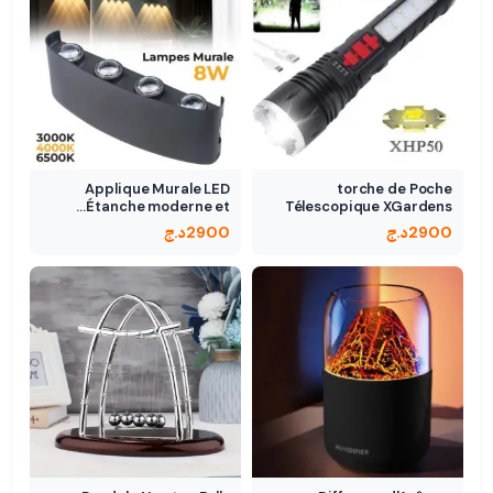
Applique Murale LED
torche de Poche
Étanche moderne et…
Télescopique XGardens
50…
2900
د.ج
2900
د.ج