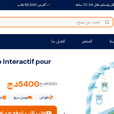
ساعة
أكثر من 90,000 طلب
+1500 منتج متنوع بين أيديكم
ية
المتجر
اتصل بنا
o Interactif pour
5400
د.ج
6300
د.ج
دفع آمن
توصيل سريع
ضم
اطلب الآن - الدفع عند الا