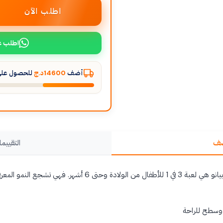
اطلب الآن
اطلب ع
أضف
14600د.ج
للحصول على 
صف
التقييما
سجادة اللعب التفاعلية على شكل بيانو هي لعبة 3 في 1 للأطفال من الولا