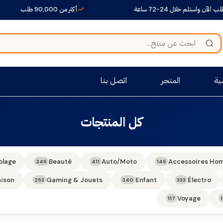
لآن واستلم خلال 24-72 ساعة
أكثر من 90,000 طلب
ية
المتجر
اتصل بنا
كل المنتجات
olage
Beauté
Auto/Moto
Accessoires Ho
246
411
146
ison
Gaming & Jouets
Enfant
Électro
253
340
333
Voyage
117