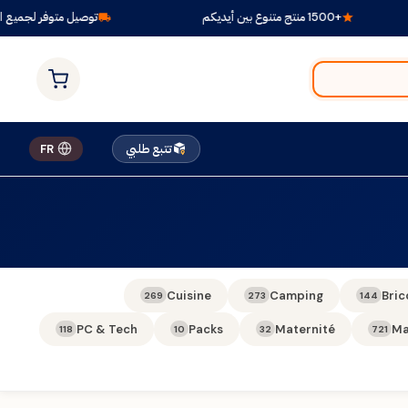
+1500 منتج متنوع بين أيديكم
توصيل متوفر لجميع الول
تتبع طلبي
FR
Cuisine
Camping
Bric
269
273
144
PC & Tech
Packs
Maternité
Ma
118
10
32
721