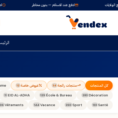
ولايات
ادفع عند الاستلام — بدون مخاطر
اطلب ا
الرئيس
كل المنتجات
منتجات رائجة
عروض خاصة
mme
12
34
EID AL-ADHA
École & Bureau
Décoration
11
129
283
Vêtements
Vacance
Sport
Santé
106
144
260
133