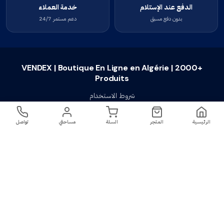
الدفع عند الإستلام
خدمة العملاء
بدون دفع مسبق
دعم مستمر 24/7
VENDEX | Boutique En Ligne en Algérie | 2000+
Produits
شروط الاستخدام
سياسة الخصوصية
الرئيسية
المتجر
السلة
مساحتي
تواصل
سياسة الإستبدال والإسترجاع
تواصل معنا
أسئلة شائعة
اتصل بنا
VENDEX | Boutique En Ligne en Algérie |
جميع الحقوق محفوظة ©
2023-2026
2000+ Produits