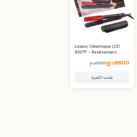
Lisseur Céramique LCD
950°F - Revêtement
Advanced Silk Ceramic
6600
د.ج
6900
د.ج
نفذت الكمية