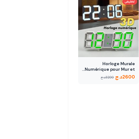
تخفيض
Horloge Murale
Numérique pour Mur et…
2600
د.ج
3200
د.ج