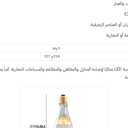
والغبار
ن أو العناصر الزخرفية
 أو التجارية
3 واط
E26 و E27
يُعدّ هذا المصباح الزجاجي الكبير بتقنية LED مثاليًا لإضاءة المنازل والمقاهي والمطاعم والمساحات ا
ة.