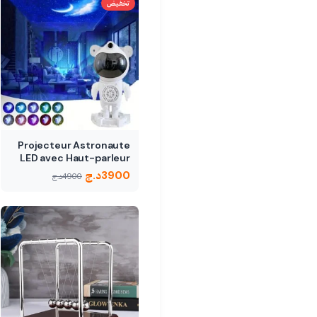
تخفيض
Projecteur Astronaute
LED avec Haut-parleur
Bluetooth…
3900
د.ج
4900
د.ج