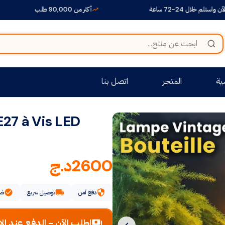
 24-72 ساعة
أكثر من 90,000 طلب
ية
المتجر
اتصل بنا
27 à Vis LED
2600
د.ج
دفع آمن
توصيل سريع
ضم
اطلب الآن - الدفع عند الا