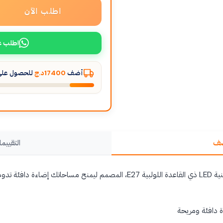
اطلب الآن
اطلب ع
أضف
17400د.ج
للحصول على 
صف
التقييما
اكتشف مصباحنا الزجاجي الكبير بتقنية LED ذي القاعدة اللولبية E27، المصمم ليمنح 