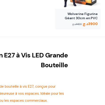
Wolverine Figurine
Géant 30cm en PVC
3900
د.ج
4400
د.ج
 E27 à Vis LED Grande
Bouteille
 bouteille à vis E27, conçue pour
leureuse à vos espaces. Idéale pour les
s ou les espaces commerciaux.