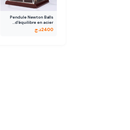
Pendule Newton Balls
d'équilibre en acier…
2400
د.ج