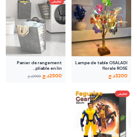
تخفيض
Panier de rangement
Lampe de table OSALADI
pliable en lin…
florale ROSE
3200
د.ج
2500
د.ج
2900
د.ج
تخفيض