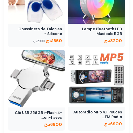
Coussinets de Talon en
Lampe Bluetooth LED
Silicone -…
Musicale RGB
3200
د.ج
1650
د.ج
2000
د.ج
Autoradio MP5 4.1 Pouces
Clé USB 256GB i-Flash 4-
FM Radio…
en-1 avec…
6900
د.ج
6900
د.ج