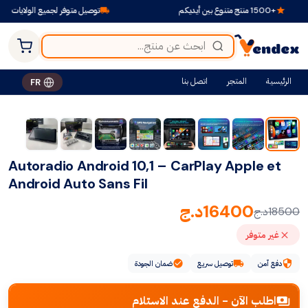
+1500 منتج متنوع بين أيديكم
توصيل متوفر لجميع الولايات
الرئيسية
المتجر
اتصل بنا
FR
-11%
Autoradio Android 10,1 – CarPlay Apple et
Android Auto Sans Fil
16400
د.ج
18500
د.ج
غير متوفر
دفع آمن
توصيل سريع
ضمان الجودة
اطلب الآن - الدفع عند الاستلام