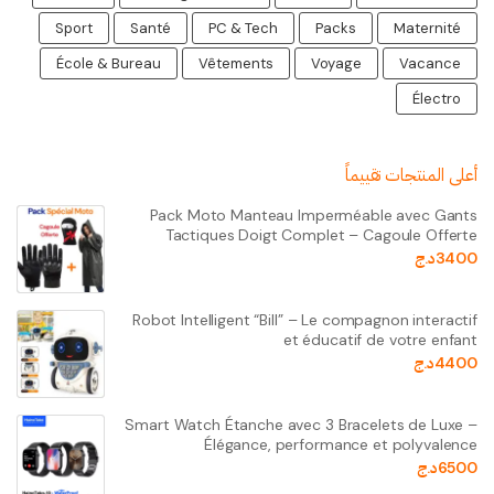
Sport
Santé
PC & Tech
Packs
Maternité
École & Bureau
Vêtements
Voyage
Vacance
Électro
أعلى المنتجات تقييماً
Pack Moto Manteau Imperméable avec Gants
Tactiques Doigt Complet – Cagoule Offerte
3400
د.ج
Robot Intelligent “Bill” – Le compagnon interactif
et éducatif de votre enfant
4400
د.ج
Smart Watch Étanche avec 3 Bracelets de Luxe –
Élégance, performance et polyvalence
6500
د.ج