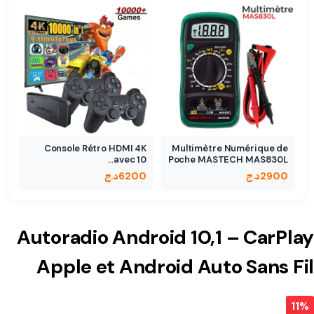
Console Rétro HDMI 4K
Multimètre Numérique de
avec 10…
Poche MASTECH MAS830L
2900
د.ج
6200
د.ج
Autoradio Android 10,1 – CarPlay
Apple et Android Auto Sans Fil
11%