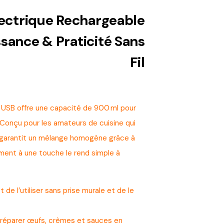
lectrique Rechargeable
ance & Praticité Sans
Fil
 USB offre une capacité de 900 ml pour
Conçu pour les amateurs de cuisine qui
il garantit un mélange homogène grâce à
ment à une touche le rend simple à
de l’utiliser sans prise murale et de le
préparer œufs, crèmes et sauces en