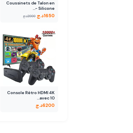
Coussinets de Talon en
Silicone -…
1650
د.ج
2000
د.ج
Console Rétro HDMI 4K
avec 10…
6200
د.ج