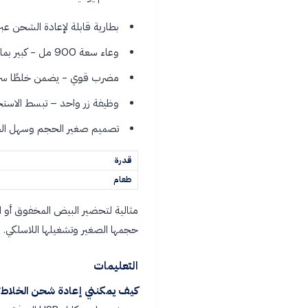
بطارية قابلة لإعادة الشحن عبر منفذ USB - مما يسمح باستخدامها بدون منفذ حائط وإ
وعاء سعة 900 مل - كبير بما يكفي لتحضير البيض والكريمة والصلصات دفعة واحدة.
مضرب قوي - يضمن خلطًا سريعً
وظيفة زر واحد – تبسط الاستخ
تصميم صغير الحجم وسهل الح
قدرة
طعام
مثالية لتحضير البيض المخفوق أو ال
حجمها الصغير وتشغيلها اللاسلكي.
التعليمات
كيف يمكنني إعادة شحن الخلاط؟