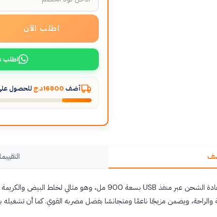
اطلب الآن
اطلب ع
أضف
16800د.ج
للحصول على 
صف
التقييما
يتميز هذا الخلاط الكهربائي القابل لإعادة الشحن عبر منفذ USB بسعة 900 مل، 
ة والراحة، ويضمن مزيجًا ناعمًا ومتجانسًا بفضل مضربه القوي. كما أن تشغيل