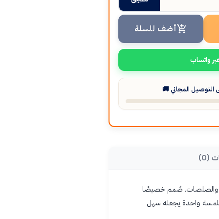
أضف للسلة
بر واتساب
التوصيل المجاني 🚚
ت (0)
وهو مثالي لخلط البيض والكريمة والصلصات. صُمم خصيصًا
ه بلمسة واحدة يجعله سهل