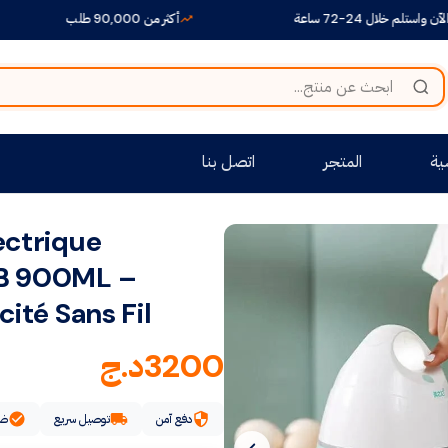
ال 24-72 ساعة
أكثر من 90,000 طلب
ية
المتجر
اتصل بنا
ectrique
SB 900ML –
cité Sans Fil
3200
د.ج
دفع آمن
توصيل سريع
ضم