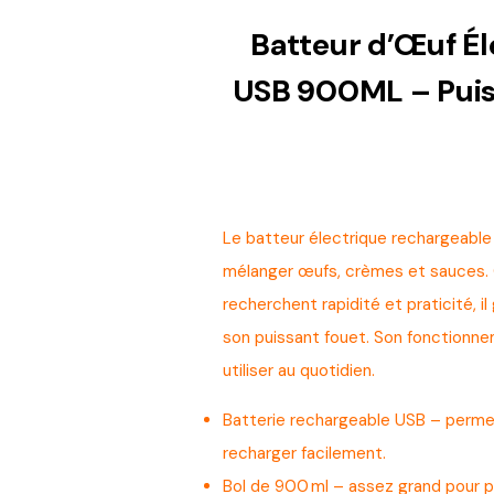
Batteur d’Œuf É
USB 900ML – Puiss
Le batteur électrique rechargeable
mélanger œufs, crèmes et sauces. 
recherchent rapidité et praticité, 
son puissant fouet. Son fonctionne
utiliser au quotidien.
Batterie rechargeable USB – permet 
recharger facilement.
Bol de 900 ml – assez grand pour 