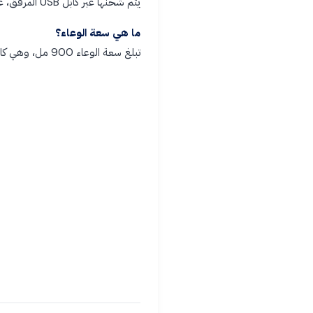
يتم شحنها عبر كابل USB المرفق، عن طريق توصيلها بمأخذ كهربائي أو جهاز كمبيوتر.
ما هي سعة الوعاء؟
تبلغ سعة الوعاء 900 مل، وهي كافية لتحضير البيض أو الكريمة أو الصلصات دفعة واحدة.