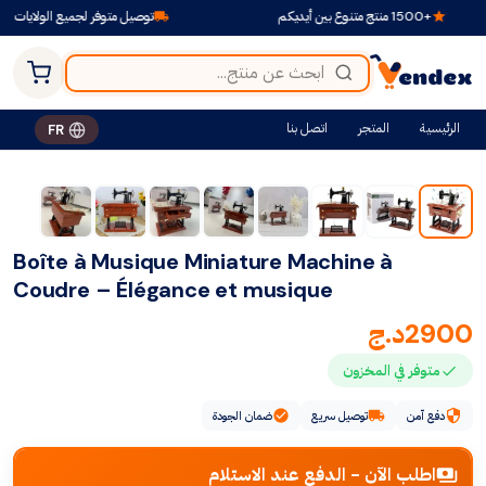
+1500 منتج متنوع بين أيديكم
توصيل متوفر لجميع الولايات
الرئيسية
المتجر
اتصل بنا
FR
Boîte à Musique Miniature Machine à
Coudre – Élégance et musique
2900
د.ج
متوفر في المخزون
دفع آمن
توصيل سريع
ضمان الجودة
اطلب الآن - الدفع عند الاستلام