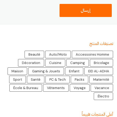
تصنيفات المنتج
Beauté
Auto/Moto
Accessoires Homme
Décoration
Cuisine
Camping
Bricolage
Maison
Gaming & Jouets
Enfant
EID AL-ADHA
Sport
Santé
PC & Tech
Packs
Maternité
École & Bureau
Vêtements
Voyage
Vacance
Électro
أعلى المنتجات تقييماً