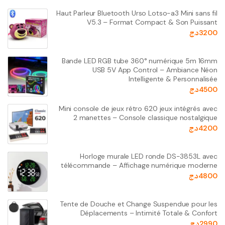
Haut Parleur Bluetooth Urso Lotso-a3 Mini sans fil
V5.3 – Format Compact & Son Puissant
3200
د.ج
Bande LED RGB tube 360° numérique 5m 16mm
USB 5V App Control – Ambiance Néon
Intelligente & Personnalisée
4500
د.ج
Mini console de jeux rétro 620 jeux intégrés avec
2 manettes – Console classique nostalgique
4200
د.ج
Horloge murale LED ronde DS-3853L avec
télécommande – Affichage numérique moderne
4800
د.ج
Tente de Douche et Change Suspendue pour les
Déplacements – Intimité Totale & Confort
2990
د.ج