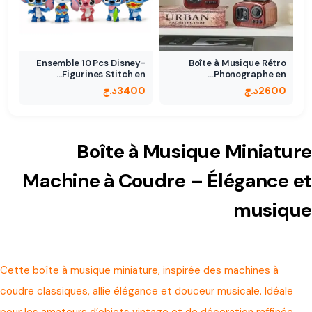
Ensemble 10 Pcs Disney-
Boîte à Musique Rétro
Figurines Stitch en…
Phonographe en…
2600
د.ج
3400
د.ج
Boîte à Musique Miniature
Machine à Coudre – Élégance et
musique
Cette boîte à musique miniature, inspirée des machines à
coudre classiques, allie élégance et douceur musicale. Idéale