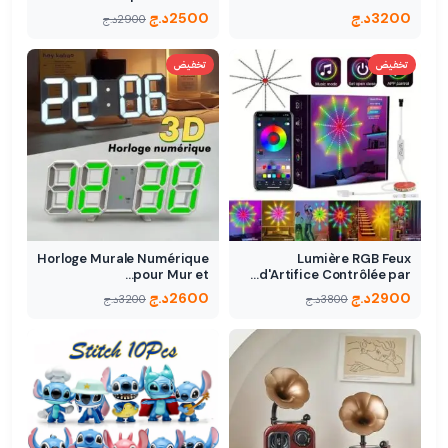
3200
د.ج
2500
د.ج
2900
د.ج
تخفيض
تخفيض
Horloge Murale Numérique
Lumière RGB Feux
pour Mur et…
d'Artifice Contrôlée par…
2900
د.ج
2600
د.ج
3800
د.ج
3200
د.ج