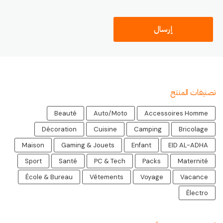
تصنيفات المنتج
Beauté
Auto/Moto
Accessoires Homme
Décoration
Cuisine
Camping
Bricolage
Maison
Gaming & Jouets
Enfant
EID AL-ADHA
Sport
Santé
PC & Tech
Packs
Maternité
École & Bureau
Vêtements
Voyage
Vacance
Électro