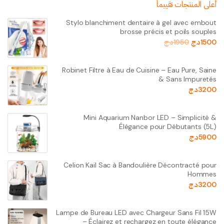
أعلى المنتجات تقييماً
Stylo blanchiment dentaire à gel avec embout
brosse précis et poils souples
1500
د.ج
1950
د.ج
Robinet Filtre à Eau de Cuisine – Eau Pure, Saine
& Sans Impuretés
3200
د.ج
Mini Aquarium Nanbor LED – Simplicité &
Élégance pour Débutants (5L)
5900
د.ج
Celion Kail Sac à Bandoulière Décontracté pour
Hommes
3200
د.ج
Lampe de Bureau LED avec Chargeur Sans Fil 15W
– Éclairez et rechargez en toute élégance