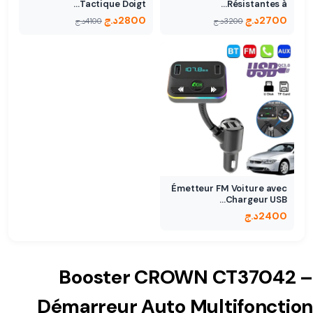
Tactique Doigt…
Résistantes à…
2700
د.ج
2800
د.ج
3200
د.ج
4100
د.ج
Émetteur FM Voiture avec
Chargeur USB…
2400
د.ج
Booster CROWN CT37042 –
Démarreur Auto Multifonction