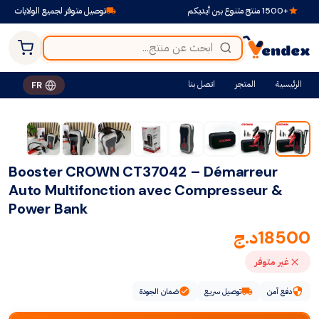
+1500 منتج متنوع بين أيديكم
توصيل متوفر لجميع الولايات
الرئيسية
المتجر
اتصل بنا
FR
Booster CROWN CT37042 – Démarreur
Auto Multifonction avec Compresseur &
Power Bank
18500
د.ج
غير متوفر
دفع آمن
توصيل سريع
ضمان الجودة