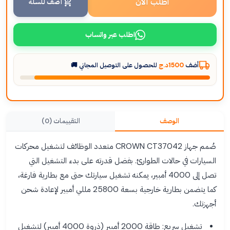
اطلب الآن
أضف للسلة
اطلب عبر واتساب
أضف
1500د.ج
للحصول على التوصيل المجاني 🚚
الوصف
التقييمات (0)
صُمم جهاز CROWN CT37042 متعدد الوظائف لتشغيل محركات
السيارات في حالات الطوارئ. بفضل قدرته على بدء التشغيل التي
تصل إلى 4000 أمبير، يمكنه تشغيل سيارتك حتى مع بطارية فارغة،
كما يتضمن بطارية خارجية بسعة 25800 مللي أمبير لإعادة شحن
أجهزتك.
تشغيل سريع: طاقة 2000 أمبير (ذروة 4000 أمبير) لتشغيل