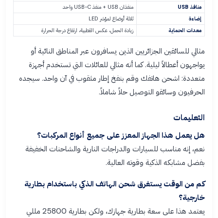
منافذ USB
منفذان USB + منفذ USB-C واحد
إضاءة
ثلاثة أوضاع لمؤشر LED
معدات الحماية
زيادة الحمل، عكس القطبية، ارتفاع درجة الحرارة
مثالي للسائقين الجزائريين الذين يسافرون عبر المناطق النائية أو
يواجهون أعطالاً ليلية. كما أنه مثالي للعائلات التي تستخدم أجهزة
متعددة: اشحن هاتفك وقم بنفخ إطار مثقوب في آن واحد. سيجده
الحرفيون وسائقو التوصيل حلاً شاملاً.
التعليمات
هل يعمل هذا الجهاز المعزز على جميع أنواع المركبات؟
نعم، إنه مناسب للسيارات والدراجات النارية والشاحنات الخفيفة
بفضل مشابكه الذكية وقوته العالية.
كم من الوقت يستغرق شحن الهاتف الذكي باستخدام بطارية
خارجية؟
يعتمد هذا على سعة بطارية جهازك، ولكن بطارية 25800 مللي