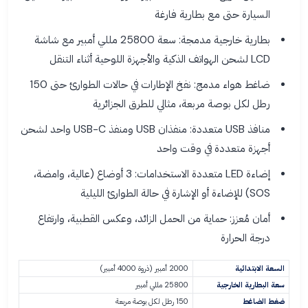
السيارة حتى مع بطارية فارغة
بطارية خارجية مدمجة: سعة 25800 مللي أمبير مع شاشة
LCD لشحن الهواتف الذكية والأجهزة اللوحية أثناء التنقل
ضاغط هواء مدمج: نفخ الإطارات في حالات الطوارئ حتى 150
رطل لكل بوصة مربعة، مثالي للطرق الجزائرية
منافذ USB متعددة: منفذان USB ومنفذ USB-C واحد لشحن
أجهزة متعددة في وقت واحد
إضاءة LED متعددة الاستخدامات: 3 أوضاع (عالية، وامضة،
SOS) للإضاءة أو الإشارة في حالة الطوارئ الليلية
أمان مُعزز: حماية من الحمل الزائد، وعكس القطبية، وارتفاع
درجة الحرارة
السعة الابتدائية
2000 أمبير (ذروة 4000 أمبير)
سعة البطارية الخارجية
25800 مللي أمبير
ضغط الضاغط
150 رطل لكل بوصة مربعة