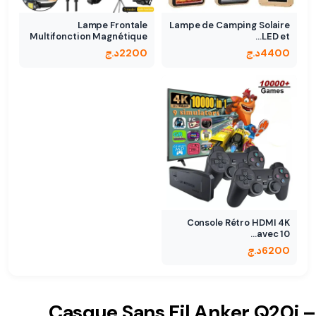
Lampe Frontale
Lampe de Camping Solaire
Multifonction Magnétique
LED et…
- 5…
4400
د.ج
2200
د.ج
Console Rétro HDMI 4K
avec 10…
6200
د.ج
Casque Sans Fil Anker Q20i –