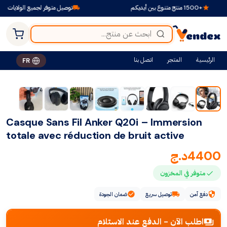
+1500 منتج متنوع بين أيديكم
توصيل متوفر لجميع الولايات
الرئيسية
المتجر
اتصل بنا
FR
Casque Sans Fil Anker Q20i – Immersion
totale avec réduction de bruit active
4400
د.ج
متوفر في المخزون
دفع آمن
توصيل سريع
ضمان الجودة
اطلب الآن - الدفع عند الاستلام