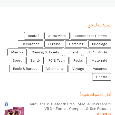
تصنيفات المنتج
Beauté
Auto/Moto
Accessoires Homme
Décoration
Cuisine
Camping
Bricolage
Maison
Gaming & Jouets
Enfant
EID AL-ADHA
Sport
Santé
PC & Tech
Packs
Maternité
École & Bureau
Vêtements
Voyage
Vacance
Électro
أعلى المنتجات تقييماً
Haut Parleur Bluetooth Urso Lotso-a3 Mini sans fil
V5.3 – Format Compact & Son Puissant
3200
د.ج