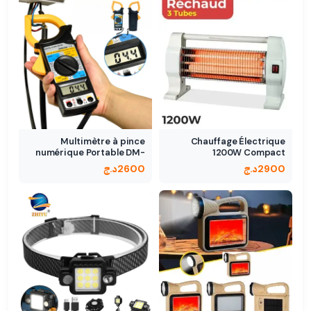
Multimètre à pince
Chauffage Électrique
numérique Portable DM-
1200W Compact
6266
Puissance réglable
2900
د.ج
2600
د.ج