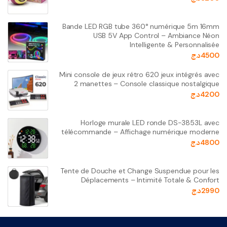
Bande LED RGB tube 360° numérique 5m 16mm
USB 5V App Control – Ambiance Néon
Intelligente & Personnalisée
4500
د.ج
Mini console de jeux rétro 620 jeux intégrés avec
2 manettes – Console classique nostalgique
4200
د.ج
Horloge murale LED ronde DS-3853L avec
télécommande – Affichage numérique moderne
4800
د.ج
Tente de Douche et Change Suspendue pour les
Déplacements – Intimité Totale & Confort
2990
د.ج