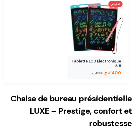
تخفيض
Tablette LCD Électronique
8.5
1400
د.ج
1900
د.ج
Chaise de bureau présidentielle
LUXE – Prestige, confort et
robustesse