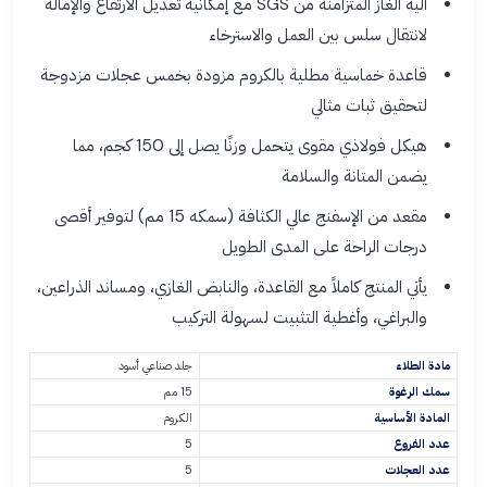
آلية الغاز المتزامنة من SGS مع إمكانية تعديل الارتفاع والإمالة
لانتقال سلس بين العمل والاسترخاء
قاعدة خماسية مطلية بالكروم مزودة بخمس عجلات مزدوجة
لتحقيق ثبات مثالي
هيكل فولاذي مقوى يتحمل وزنًا يصل إلى 150 كجم، مما
يضمن المتانة والسلامة
مقعد من الإسفنج عالي الكثافة (سمكه 15 مم) لتوفير أقصى
درجات الراحة على المدى الطويل
يأتي المنتج كاملاً مع القاعدة، والنابض الغازي، ومساند الذراعين،
والبراغي، وأغطية التثبيت لسهولة التركيب
مادة الطلاء
جلد صناعي أسود
سمك الرغوة
15 مم
المادة الأساسية
الكروم
عدد الفروع
5
عدد العجلات
5