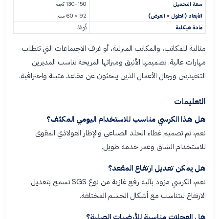
سعة التحميل
130-150 كجم
الأبعاد (الطول × العرض)
92 × 60 سم
مادة هيكلية
فُولاَذ
مثالية للمكاتب، والمكاتب المنزلية، أو غرف الاجتماعات التي تتطلب
مهارات عالية. تصميمها الأنيق وميزاتها المريحة تناسب المديرين
التنفيذيين ورجال الأعمال الذين يبحثون عن مقاعد متينة واحترافية.
التعليمات
هل هذا الكرسي مناسب للاستخدام اليومي المكثف؟
نعم، تم تصميم غطاء الجلد الصناعي والإطار الفولاذي المقوى
للاستخدام الشاق وعمر خدمة طويل.
هل يمكن تعديل ارتفاع المقعد؟
نعم، الكرسي مزود بآلية رفع غازية من نوع SGS تسمح بتعديل
الارتفاع ليتناسب مع أشكال الجسم المختلفة.
هل العجلات مناسبة للأرضيات الصلبة؟