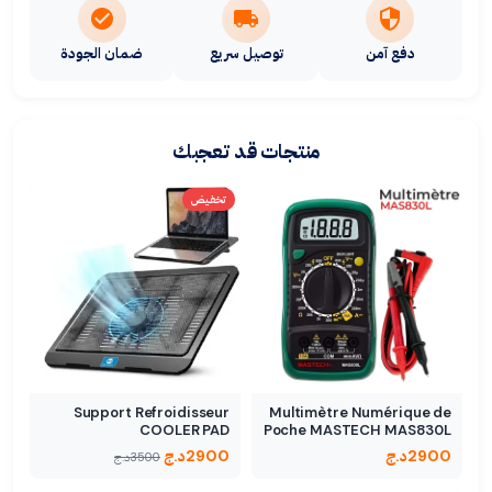
دفع آمن
توصيل سريع
ضمان الجودة
منتجات قد تعجبك
تخفيض
Support Refroidisseur
Multimètre Numérique de
COOLER PAD
Poche MASTECH MAS830L
2900
د.ج
2900
د.ج
3500
د.ج