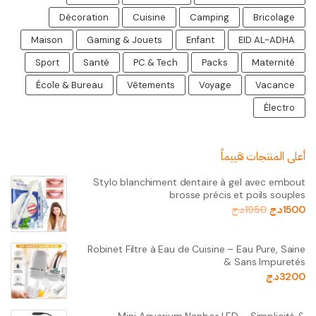
Décoration
Cuisine
Camping
Bricolage
Maison
Gaming & Jouets
Enfant
EID AL-ADHA
Sport
Santé
PC & Tech
Packs
Maternité
École & Bureau
Vêtements
Voyage
Vacance
Électro
أعلى المنتجات تقييماً
Stylo blanchiment dentaire à gel avec embout
brosse précis et poils souples
1500
د.ج
1950
د.ج
Robinet Filtre à Eau de Cuisine – Eau Pure, Saine
& Sans Impuretés
3200
د.ج