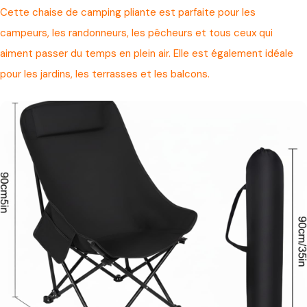
Cette chaise de camping pliante est parfaite pour les
campeurs, les randonneurs, les pêcheurs et tous ceux qui
aiment passer du temps en plein air. Elle est également idéale
pour les jardins, les terrasses et les balcons.