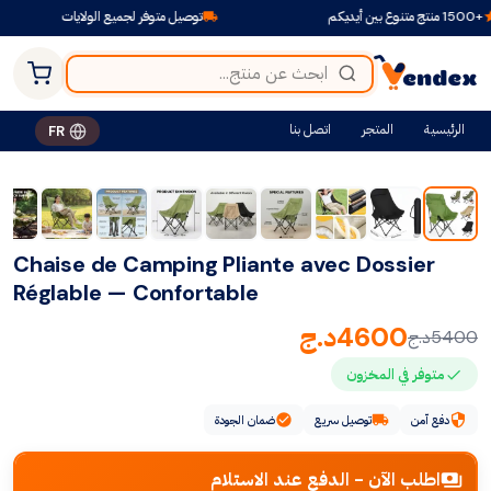
توصيل متوفر لجميع الولايات
ادفع عند ا
الرئيسية
المتجر
اتصل بنا
FR
-15%
Chaise de Camping Pliante avec Dossier
Réglable — Confortable
4600
د.ج
5400
د.ج
متوفر في المخزون
دفع آمن
توصيل سريع
ضمان الجودة
اطلب الآن - الدفع عند الاستلام