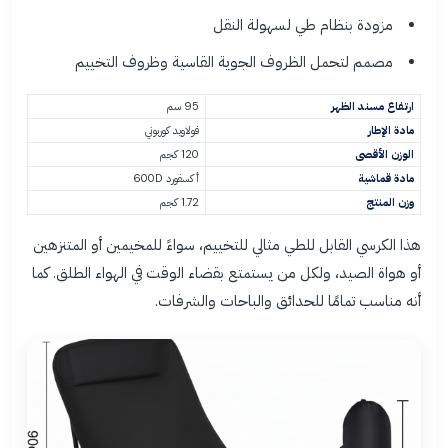
مزودة بنظام طي لسهولة النقل
مصمم لتحمل الظروف الجوية القاسية وظروف التخييم
ارتفاع مسند الظهر
95 سم
مادة الإطار
فولاويد كوربوني
الوزن الأقصى
120 كجم
مادة قماشية
أكسفورد 600D
وزن المنتج
1.72 كجم
هذا الكرسي القابل للطي مثالي للتخييم، سواءً للمخيمين أو المتنزهين
أو هواة الصيد، ولكل من يستمتع بقضاء الوقت في الهواء الطلق. كما
أنه مناسب تمامًا للحدائق والباحات والشرفات.