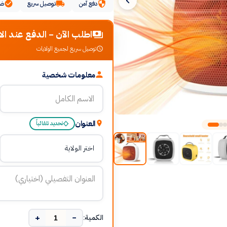
دفع آمن
توصيل سريع
ضم
اطلب الآن - الدفع عند الا
توصيل سريع لجميع الولايات
معلومات شخصية
العنوان
تحديد تلقائياً
+
−
الكمية: