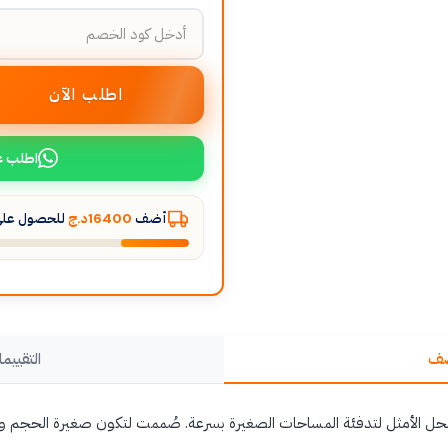
اطلب الآن
اطلب ع
أضف
16400د.ج
للحصول على 
صف
التقييما
 الحل الأمثل لتدفئة المساحات الصغيرة بسرعة. صُممت لتكون صغيرة الحجم وفع