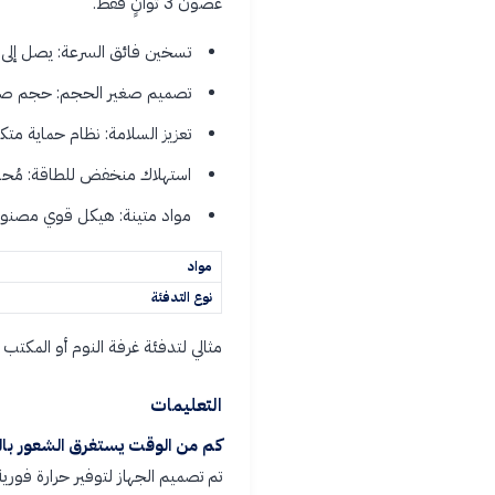
غضون 3 ثوانٍ فقط.
تسخين فائق السرعة: يصل إلى درجة الحرارة ال
تصميم صغير الحجم: حجم صغ
تعزيز السلامة: نظام حماية متكا
استهلاك منخفض للطاقة: مُحسَ
مواد متينة: هيكل قوي مصنوع من
مواد
نوع التدفئة
مثالي لتدفئة غرفة النوم أو المك
التعليمات
كم من الوقت يستغرق الشعور بال
تم تصميم الجهاز لتوفير حرارة فورية في غضون 3 