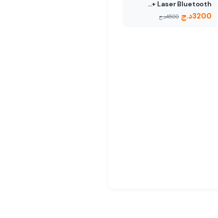
Laser Bluetooth +…
3200
د.ج
4500
د.ج