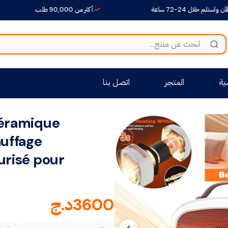
 24-72 ساعة
أكثر من 90,000 طلب
ية
المتجر
اتصل بنا
Céramique
auffage
urisé pour
3600
د.ج