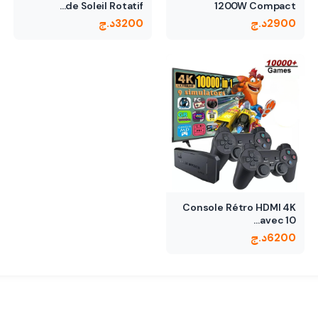
de Soleil Rotatif…
1200W Compact
Puissance réglable
2900
د.ج
3200
د.ج
Console Rétro HDMI 4K
avec 10…
6200
د.ج