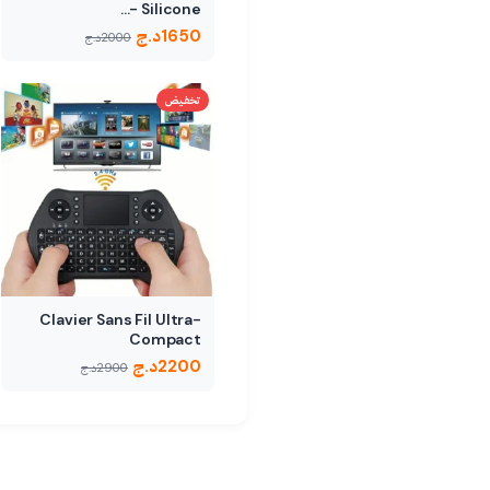
Silicone -…
1650
د.ج
2000
د.ج
تخفيض
Clavier Sans Fil Ultra-
Compact
2200
د.ج
2900
د.ج