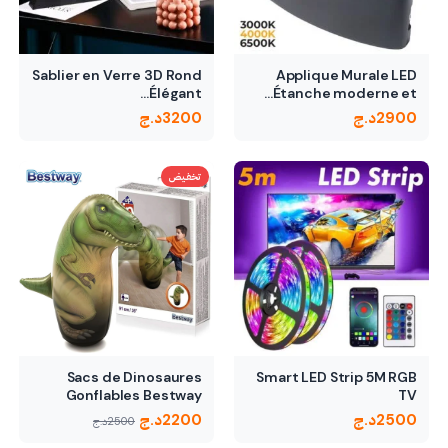
Sablier en Verre 3D Rond
Applique Murale LED
Élégant…
Étanche moderne et…
2900
د.ج
3200
د.ج
تخفيض
Sacs de Dinosaures
Smart LED Strip 5M RGB
Gonflables Bestway
TV
2500
د.ج
2200
د.ج
2500
د.ج