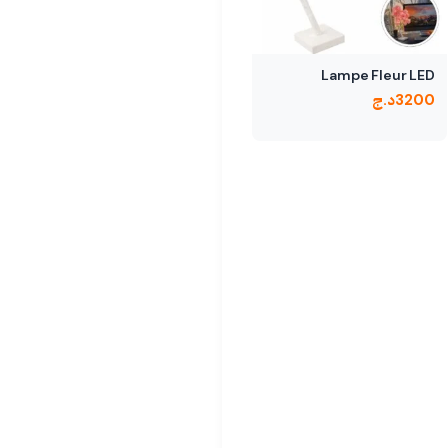
Lampe Fleur LED
3200
د.ج