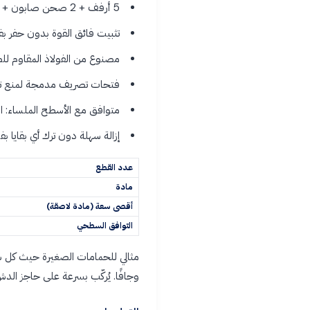
5 أرفف + 2 صحن صابون + 1 حامل فرشاة أسنان + 8 خطافات لتخزين كامل
تثبيت فائق القوة بدون حفر بفضل
مصنوع من الفولاذ المقاوم لل
فتحات تصريف مدمجة لمنع تراكم
متوافق مع الأسطح الملساء: الب
إزالة سهلة دون ترك أي بقايا
عدد القطع
مادة
أقصى سعة (مادة لاصقة)
التوافق السطحي
مثالي للحمامات الصغيرة حيث كل ش
وجافًا. يُركّب بسرعة على حاجز ال