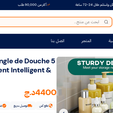
24-72 ساعة
أكثر من 90,000 طلب
ية
المتجر
اتصل بنا
ngle de Douche 5
nt Intelligent &
4400
د.ج
دفع آمن
توصيل سريع
ضم