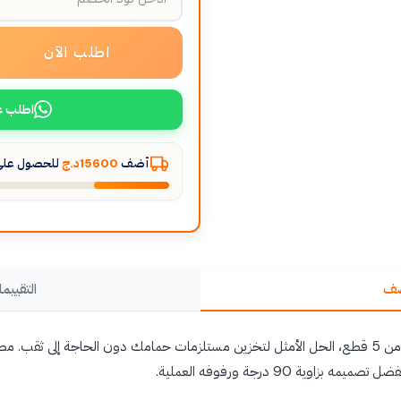
اطلب الآن
اطلب ع
أضف
15600د.ج
للحصول على 
صف
التقييما
اكتشف منظم زاوية الدش المكون من 5 قطع، الحل الأمثل لتخزين مستلزمات حمامك دون الحاجة إل
وية 90 درجة ورفوفه العملية.