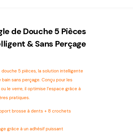
gle de Douche 5 Pièces
lligent & Sans Perçage
douche 5 pièces, la solution intelligente
e bain sans perçage. Conçu pour les
u le verre, il optimise l’espace grâce à
res pratiques.
upport brosse à dents + 8 crochets
age grâce à un adhésif puissant