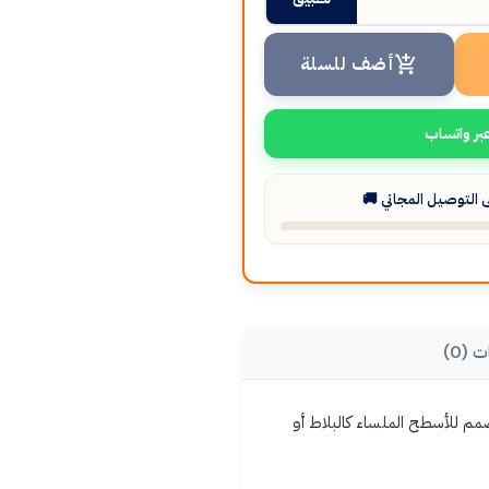
أضف للسلة
بر واتساب
التوصيل المجاني 🚚
ت (0)
ى ثقب. مصمم للأسطح الملساء كالبلاط أو