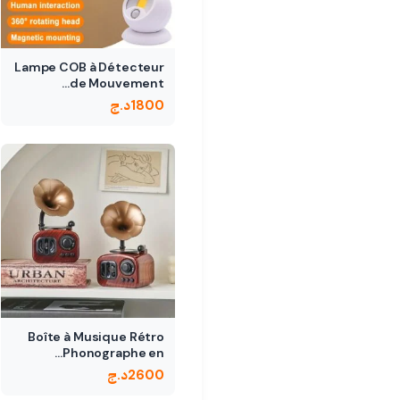
Lampe COB à Détecteur
de Mouvement…
1800
د.ج
Boîte à Musique Rétro
Phonographe en…
2600
د.ج