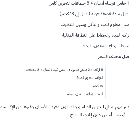
 مادة لاصقة قوية (تصل إلى 18 كجم)
صدأ، مقاوم للماء والتآكل وسهل التنظيف
 المياه والحفاظ على النظافة المثالية
لاط، الزجاج، المعدن، الرخام
 بفضل مجفف الشعر
5 أرفف + 2 صحن صابون + 1 حامل فرشاة أسنان + 8 خطافات
الفولاذ المقاوم للصدأ
18 كجم
البلاط، الزجاج، المعدن، الرخام
بر مهم. مثالي لتخزين الشامبو والصابون وفرش الأسنان وغيرها من الإكسسوار
دش أو جدار أملس دون إتلاف السطح.