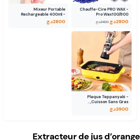
Mixeur Portable
Chauffe-Cire PRO WAX -
Rechargeable 400ml -
Pro Wax100/800
Design…
2800
د.ج
2800
د.ج
3400
د.ج
Plaque Teppanyaki -
Cuisson Sans Gras,…
3900
د.ج
Extracteur de jus d’orange