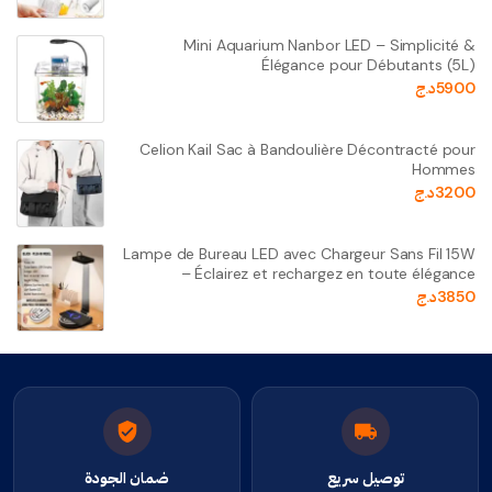
Mini Aquarium Nanbor LED – Simplicité &
Élégance pour Débutants (5L)
5900
د.ج
Celion Kail Sac à Bandoulière Décontracté pour
Hommes
3200
د.ج
Lampe de Bureau LED avec Chargeur Sans Fil 15W
– Éclairez et rechargez en toute élégance
3850
د.ج
توصيل سريع
ضمان الجودة