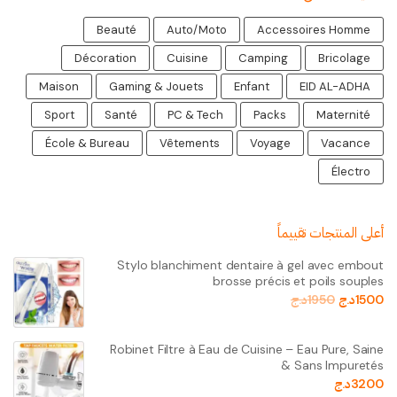
Beauté
Auto/Moto
Accessoires Homme
Décoration
Cuisine
Camping
Bricolage
Maison
Gaming & Jouets
Enfant
EID AL-ADHA
Sport
Santé
PC & Tech
Packs
Maternité
École & Bureau
Vêtements
Voyage
Vacance
Électro
أعلى المنتجات تقييماً
Stylo blanchiment dentaire à gel avec embout
brosse précis et poils souples
1500
د.ج
1950
د.ج
Robinet Filtre à Eau de Cuisine – Eau Pure, Saine
& Sans Impuretés
3200
د.ج