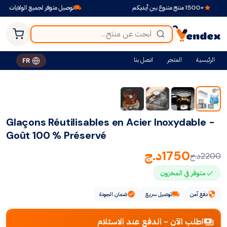
+1500 منتج متنوع بين أيديكم
توصيل متوفر لجميع الولايات
الرئيسية
المتجر
اتصل بنا
FR
-20%
Glaçons Réutilisables en Acier Inoxydable -
Goût 100 % Préservé
1750
د.ج
2200
د.ج
متوفر في المخزون
دفع آمن
توصيل سريع
ضمان الجودة
اطلب الآن - الدفع عند الاستلام