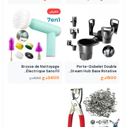
تخفيض
Brosse de Nettoyage
Porte-Gobelet Double
Électrique Sans Fil…
Dream Hub Base Rotative…
1900
د.ج
3400
د.ج
4200
د.ج