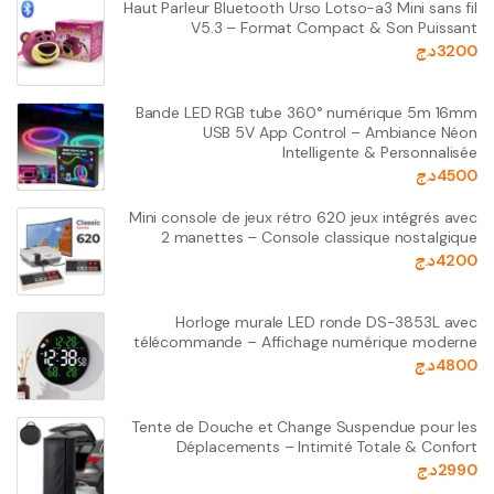
Haut Parleur Bluetooth Urso Lotso-a3 Mini sans fil
V5.3 – Format Compact & Son Puissant
3200
د.ج
Bande LED RGB tube 360° numérique 5m 16mm
USB 5V App Control – Ambiance Néon
Intelligente & Personnalisée
4500
د.ج
Mini console de jeux rétro 620 jeux intégrés avec
2 manettes – Console classique nostalgique
4200
د.ج
Horloge murale LED ronde DS-3853L avec
télécommande – Affichage numérique moderne
4800
د.ج
Tente de Douche et Change Suspendue pour les
Déplacements – Intimité Totale & Confort
2990
د.ج