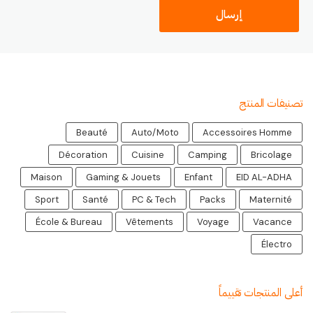
تصنيفات المنتج
Beauté
Auto/Moto
Accessoires Homme
Décoration
Cuisine
Camping
Bricolage
Maison
Gaming & Jouets
Enfant
EID AL-ADHA
Sport
Santé
PC & Tech
Packs
Maternité
École & Bureau
Vêtements
Voyage
Vacance
Électro
أعلى المنتجات تقييماً