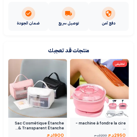
دفع آمن
توصيل سريع
ضمان الجودة
منتجات قد تعجبك
تخفيض
Sac Cosmétique Étanche
machine à fondre la cire -
Transparent Étanche &…
…
2950
د.ج
1900
د.ج
3200
د.ج