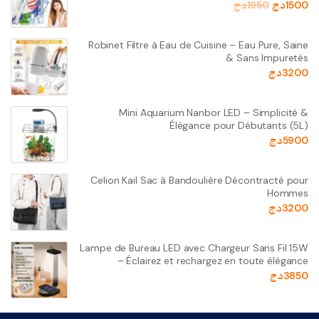
1500
د.ج
1950
د.ج
Robinet Filtre à Eau de Cuisine – Eau Pure, Saine
& Sans Impuretés
3200
د.ج
Mini Aquarium Nanbor LED – Simplicité &
Élégance pour Débutants (5L)
5900
د.ج
Celion Kail Sac à Bandoulière Décontracté pour
Hommes
3200
د.ج
Lampe de Bureau LED avec Chargeur Sans Fil 15W
– Éclairez et rechargez en toute élégance
3850
د.ج