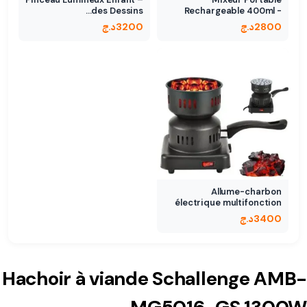
des Dessins…
Rechargeable 400ml -
Design…
2800
د.ج
3200
د.ج
Allume-charbon
électrique multifonction
3400
د.ج
Hachoir à viande Schallenge AMB-