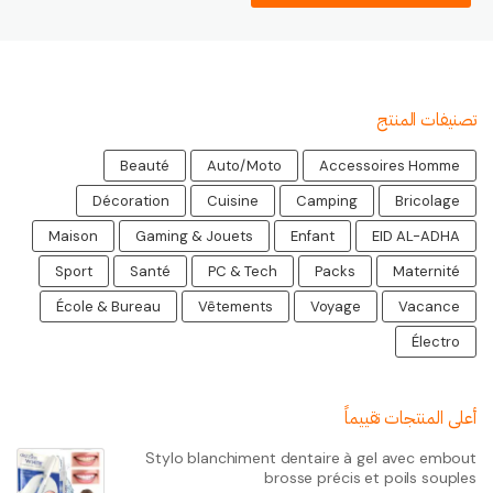
تصنيفات المنتج
Beauté
Auto/Moto
Accessoires Homme
Décoration
Cuisine
Camping
Bricolage
Maison
Gaming & Jouets
Enfant
EID AL-ADHA
Sport
Santé
PC & Tech
Packs
Maternité
École & Bureau
Vêtements
Voyage
Vacance
Électro
أعلى المنتجات تقييماً
Stylo blanchiment dentaire à gel avec embout
brosse précis et poils souples