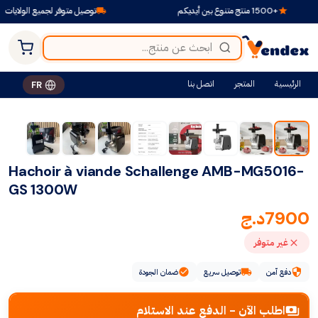
+1500 منتج متنوع بين أيديكم
توصيل متوفر لجميع الولايات
الرئيسية
المتجر
اتصل بنا
FR
Hachoir à viande Schallenge AMB-MG5016-
GS 1300W
7900
د.ج
غير متوفر
دفع آمن
توصيل سريع
ضمان الجودة
اطلب الآن - الدفع عند الاستلام