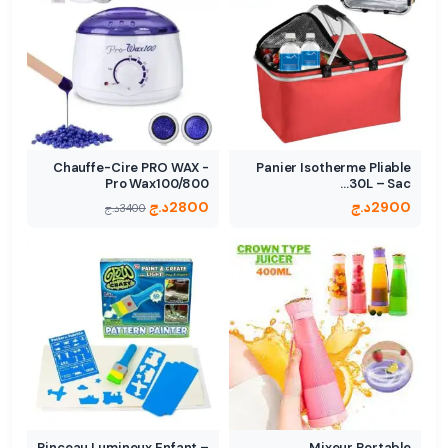
Chauffe-Cire PRO WAX -
Panier Isotherme Pliable
Pro Wax100/800
30L – Sac…
2900
د.ج
2800
د.ج
3400
د.ج
Pinceau Lumineux Enfant –
Mixeur Portable