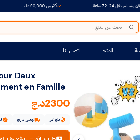
-72 ساعة
أكثر من 90,000 طلب
+1500 منتج متنوع بي
ية
المتجر
اتصل بنا
our Deux
ment en Famille
2300
د.ج
دفع آمن
توصيل سريع
ضم
اطلب الآن - الدفع عند الا