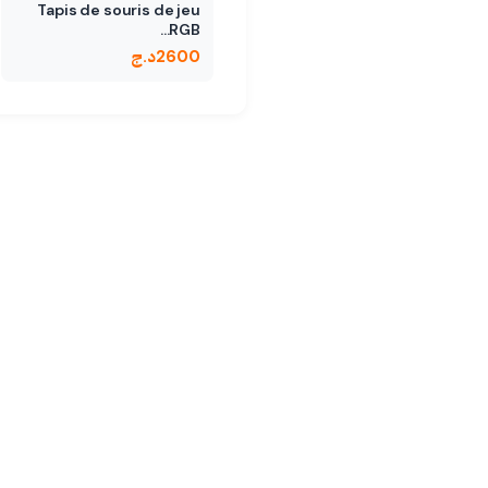
Tapis de souris de jeu
RGB…
2600
د.ج