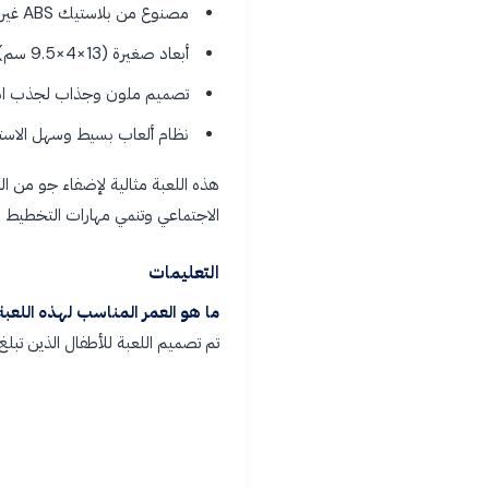
مصنوع من بلاستيك ABS غير سام وآمن للأطفال
أبعاد صغيرة (13×4×9.5 سم): سهلة الحمل والتخزين
تصميم ملون وجذاب لجذب انتب
نظام ألعاب بسيط وسهل الاستخدا
هذه اللعبة مثالية لإضفاء جو من ال
الاجتماعي وتنمي مهارات التخطيط ال
التعليمات
ما هو العمر المناسب لهذه اللعبة
تم تصميم اللعبة للأطفال الذين تبلغ أعمارهم 6 سنوات فما فوق، وذلك ب