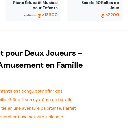
Piano Éducatif Musical
Sac de 50 Balles de
pour Enfants
Jeux…
2200
د.ج
13600
د.ج
14500
د.ج
t pour Deux Joueurs –
Amusement en Famille
fants est conçu pour offrir des
lle. Grâce à son système de bataille
tie en une aventure palpitante. Parfait
 cherchent une activité ludique et