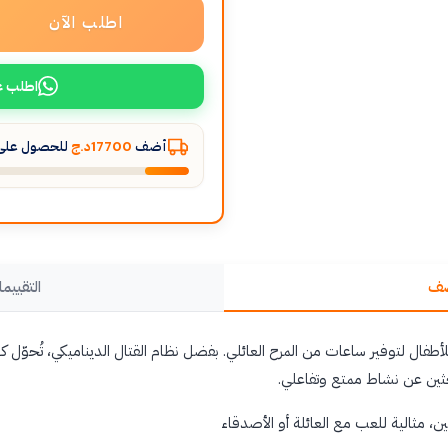
اطلب الآن
اطلب ع
أضف
17700د.ج
للحصول على ا
صف
التقييما
أطفال لتوفير ساعات من المرح العائلي. بفضل نظام القتال الديناميكي، تُحوّل كل 
احثين عن نشاط ممتع وتفاعلي.
ن، مثالية للعب مع العائلة أو الأصدقاء