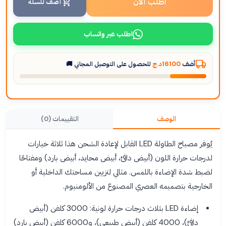
اطلب الآن
أضف للسلة
اطلب عبر واتساب
أضف
16100د.ج
للحصول على التوصيل المجاني 🚚
الوصف
التقييمات (0)
يُوفر مصباح الطاولة LED القابل لإعادة الشحن هذا ثلاثة خيارات
لدرجات حرارة اللون (أبيض دافئ، أبيض محايد، أبيض بارد) ومفتاحًا
لضبط شدة الإضاءة باللمس. مثالي لتزيين مساحتك الداخلية أو
الخارجية بتصميمه العصري المصنوع من الألومنيوم.
إضاءة LED بثلاث درجات حرارة لونية: 3000 كلفن (أبيض
دافئ)، 4000 كلفن (أبيض طبيعي)، و6000 كلفن (أبيض بارد)