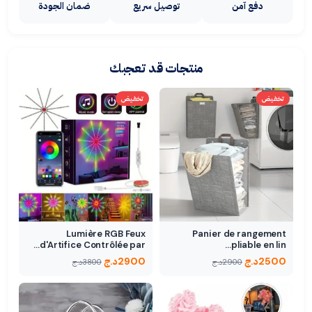
دفع آمن
توصيل سريع
ضمان الجودة
منتجات قد تعجبك
تخفيض
تخفيض
Lumière RGB Feux
Panier de rangement
d'Artifice Contrôlée par…
pliable en lin…
2500
د.ج
2900
د.ج
2900
د.ج
3800
د.ج