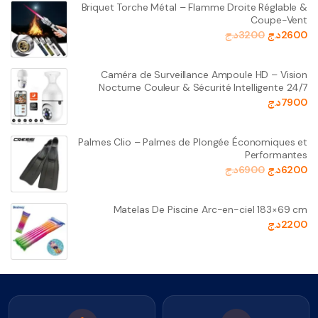
Briquet Torche Métal – Flamme Droite Réglable &
Coupe-Vent
2600
د.ج
3200
د.ج
Caméra de Surveillance Ampoule HD – Vision
Nocturne Couleur & Sécurité Intelligente 24/7
7900
د.ج
Palmes Clio – Palmes de Plongée Économiques et
Performantes
6200
د.ج
6900
د.ج
Matelas De Piscine Arc-en-ciel 183×69 cm
2200
د.ج