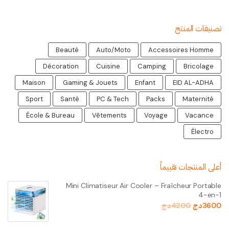
تصنيفات المنتج
Beauté
Auto/Moto
Accessoires Homme
Décoration
Cuisine
Camping
Bricolage
Maison
Gaming & Jouets
Enfant
EID AL-ADHA
Sport
Santé
PC & Tech
Packs
Maternité
École & Bureau
Vêtements
Voyage
Vacance
Électro
أعلى المنتجات تقييماً
Mini Climatiseur Air Cooler – Fraîcheur Portable
4-en-1
3600
د.ج
4200
د.ج