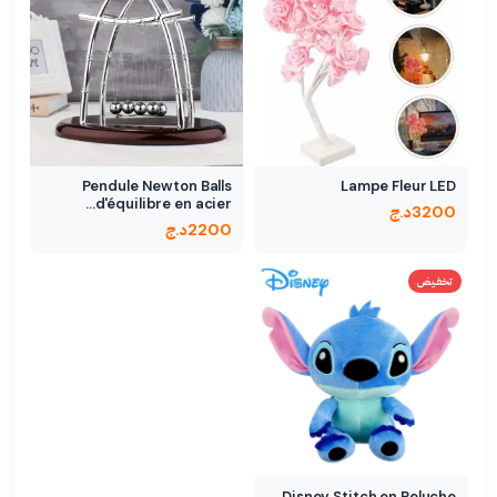
Pendule Newton Balls
Lampe Fleur LED
d'équilibre en acier…
3200
د.ج
2200
د.ج
تخفيض
Disney Stitch en Peluche