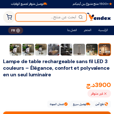
تنوع بين أيديكم
توصيل متوفر لجميع الولايات
الرئيسية
المتجر
اتصل بنا
FR
Lampe de table rechargeable sans fil LED 3
couleurs – Élégance, confort et polyvalence
en un seul luminaire
3900
د.ج
غير متوفر
دفع آمن
توصيل سريع
ضمان الجودة