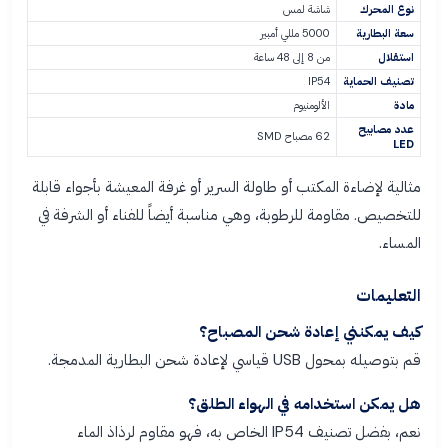
نوع المحرك
شاشة لمس
سعة البطارية
5000 مللي أمبير
استقلال
من 8 إلى 48 ساعة
تصنيف الحماية
IP54
مادة
الألومنيوم
عدد مصابيح
62 مصباح SMD
LED
مثالية لإضاءة المكتب أو طاولة السرير أو غرفة المعيشة بأجواء قابلة
للتخصيص. مقاومة للرطوبة، وهي مناسبة أيضاً للفناء أو الشرفة في
المساء.
التعليمات
كيف يمكنني إعادة شحن المصباح؟
قم بتوصيله بمحول USB قياسي لإعادة شحن البطارية المدمجة.
هل يمكن استخدامه في الهواء الطلق؟
نعم، بفضل تصنيف IP54 الخاص به، فهو مقاوم لرذاذ الماء