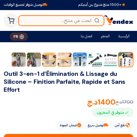
+1500 منتج متنوع بين أيديكم
توصيل متوفر لجميع الولايات
الرئيسية
المتجر
اتصل بنا
FR
-18%
Outil 3-en-1 d’Élimination & Lissage du
Silicone – Finition Parfaite, Rapide et Sans
Effort
1400
د.ج
1700
د.ج
متوفر في المخزون
دفع آمن
توصيل سريع
ضمان الجودة