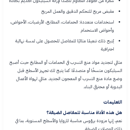
شفرة من الفولاذ المقاوم للصدأ لإزالة السيليكون القديم بكفاءة
مقبض مريح للتحكم الدقيق والعمل المريح
استخدامات متعددة: الحمامات، المطابخ، الأرضيات، الأحواض،
وأحواض الاستحمام
يُتيح ذلك تنعيمًا مثاليًا للمفاصل للحصول على لمسة نهائية
احترافية
مثالي لتجديد مواد منع التسرب في الحمامات أو المطابخ حيث أصبح
السيليكون متسخًا أو متصدعًا. كما يتيح لك تجهيز الأسطح قبل
وضع مادة منع التسرب أو المعجون الجديد. مثالي لهواة الأعمال
اليدوية أو محترفي البناء.
التعليمات
هل هذه الأداة مناسبة للمفاصل الضيقة؟
نعم، إنها مزودة برؤوس مناسبة للزوايا والأسطح المستوية، بما في
ذلك الوصلات الضيقة.