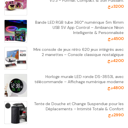
V5.3 – Format Compact & Son Puissant
3200
د.ج
Bande LED RGB tube 360° numérique 5m 16mm
USB 5V App Control – Ambiance Néon
Intelligente & Personnalisée
4500
د.ج
Mini console de jeux rétro 620 jeux intégrés avec
2 manettes – Console classique nostalgique
4200
د.ج
Horloge murale LED ronde DS-3853L avec
télécommande – Affichage numérique moderne
4800
د.ج
Tente de Douche et Change Suspendue pour les
Déplacements – Intimité Totale & Confort
2990
د.ج