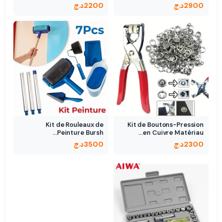
2900
د.ج
2200
د.ج
Kit de Rouleaux de
Kit de Boutons-Pression
Peinture Bursh…
en Cuivre Matériau…
2300
د.ج
3500
د.ج