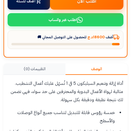
اطلب الآن
أضف للسلة
اطلب عبر واتساب
أضف
18600د.ج
للحصول على التوصيل المجاني 🚚
الوصف
التقييمات (0)
أداة إزالة وتنعيم السيليكون 5 في 1 تُسهّل عليك أعمال التشطيب.
مثالية لهواة الأعمال اليدوية والمحترفين على حد سواء، فهي تضمن
لك نتيجة نظيفة ودقيقة بكل سهولة.
خمسة رؤوس قابلة للتبديل لتناسب جميع أنواع الوصلات
والأسطح