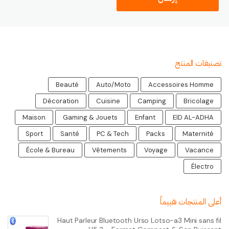
تصنيفات المنتج
Beauté
Auto/Moto
Accessoires Homme
Décoration
Cuisine
Camping
Bricolage
Maison
Gaming & Jouets
Enfant
EID AL-ADHA
Sport
Santé
PC & Tech
Packs
Maternité
École & Bureau
Vêtements
Voyage
Vacance
Électro
أعلى المنتجات تقييماً
Haut Parleur Bluetooth Urso Lotso-a3 Mini sans fil