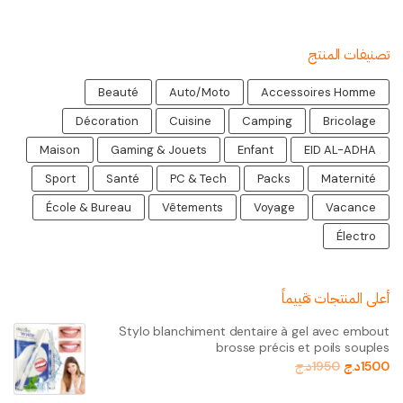
تصنيفات المنتج
Beauté
Auto/Moto
Accessoires Homme
Décoration
Cuisine
Camping
Bricolage
Maison
Gaming & Jouets
Enfant
EID AL-ADHA
Sport
Santé
PC & Tech
Packs
Maternité
École & Bureau
Vêtements
Voyage
Vacance
Électro
أعلى المنتجات تقييماً
Stylo blanchiment dentaire à gel avec embout
brosse précis et poils souples
1500
د.ج
1950
د.ج