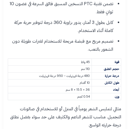
تضمن تقنية PTC التسخين المسبق فائق السرعة في غضون 10
ثوانٍ فقط.
كابل بطول 3 أمتار، يدور بزاوية 360 درجة لتوفير حرية حركة
كاملة أثناء الاستخدام.
تصميم مريح مع قبضة مريحة للاستخدام لفترات طويلة دون
الشعور بالتعب.
قوة
45 واط
حجم الطبق
110 مم
درجة حرارة
480 درجة فهرنهايت - 950 درجة فهرنهايت
طول الكابل
10 أقدام
أبعاد
36 × 15.5 × 8 سم
وزن
0.54 كجم
مثالي لتمليس الشعر يومياً في المنزل أو للاستخدام في صالونات
التجميل. مناسب للشعر الناعم والكثيف على حد سواء بفضل نطاق
درجة حرارته الواسع.