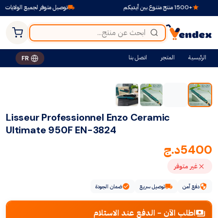
+1500 منتج متنوع بين أيديكم
توصيل متوفر لجميع الولايات
الرئيسية
المتجر
اتصل بنا
FR
Lisseur Professionnel Enzo Ceramic
Ultimate 950F EN-3824
5400
د.ج
غير متوفر
دفع آمن
توصيل سريع
ضمان الجودة
اطلب الآن - الدفع عند الاستلام