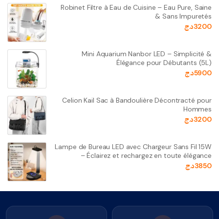
Robinet Filtre à Eau de Cuisine – Eau Pure, Saine
& Sans Impuretés
3200
د.ج
Mini Aquarium Nanbor LED – Simplicité &
Élégance pour Débutants (5L)
5900
د.ج
Celion Kail Sac à Bandoulière Décontracté pour
Hommes
3200
د.ج
Lampe de Bureau LED avec Chargeur Sans Fil 15W
– Éclairez et rechargez en toute élégance
3850
د.ج