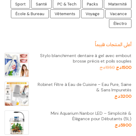
Sport
Santé
PC & Tech
Packs
Maternité
École & Bureau
Vêtements
Voyage
Vacance
Électro
أعلى المنتجات تقييماً
Stylo blanchiment dentaire à gel avec embout
brosse précis et poils souples
1500
د.ج
1950
د.ج
Robinet Filtre à Eau de Cuisine – Eau Pure, Saine
& Sans Impuretés
3200
د.ج
Mini Aquarium Nanbor LED – Simplicité &
Élégance pour Débutants (5L)
5900
د.ج