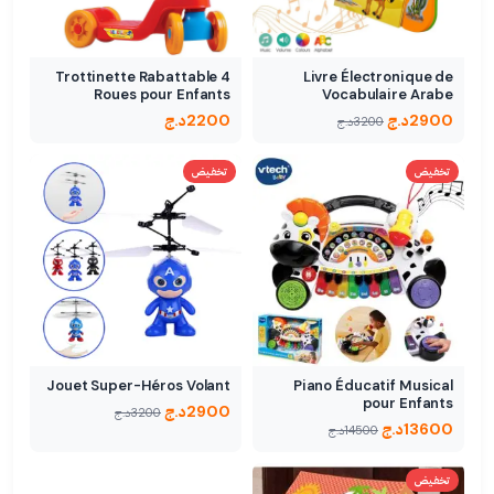
Trottinette Rabattable 4
Livre Électronique de
Roues pour Enfants
Vocabulaire Arabe
2900
د.ج
2200
د.ج
3200
د.ج
تخفيض
تخفيض
Jouet Super-Héros Volant
Piano Éducatif Musical
pour Enfants
2900
د.ج
3200
د.ج
13600
د.ج
14500
د.ج
تخفيض