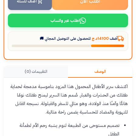
اطلب الآن
أضف للسلة
اطلب عبر واتساب
أضف
14100د.ج
للحصول على التوصيل المجاني 🚚
الوصف
التقييمات (0)
اكتشف سرير الأطفال المحمول هذا المزود بناموسية مدمجة لحماية
طفلك من الحشرات والغبار. صُمم هذا السرير ليمنح طفلك نومًا
هانئًا وآمنًا منذ الولادة، وهو مثالي للسفر والقيلولة. نسيجه القابل
للتهوية والمضاد للحساسية يضمن راحة مثالية.
تصميم مستوحى من الطبيعة لنوم يشبه رحم الأم لطمأنة
الطفل