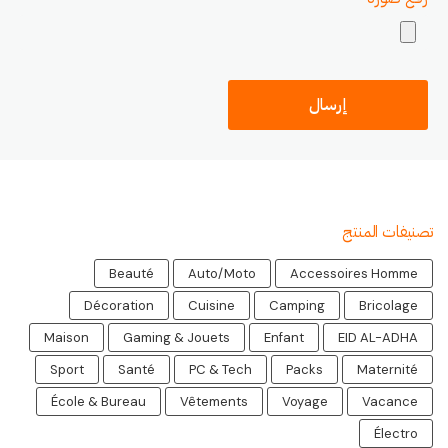
تصنيفات المنتج
Beauté
Auto/Moto
Accessoires Homme
Décoration
Cuisine
Camping
Bricolage
Maison
Gaming & Jouets
Enfant
EID AL-ADHA
Sport
Santé
PC & Tech
Packs
Maternité
École & Bureau
Vêtements
Voyage
Vacance
Électro