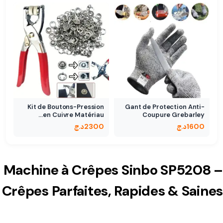
Kit de Boutons-Pression
Gant de Protection Anti-
en Cuivre Matériau…
Coupure Grebarley
1600
د.ج
2300
د.ج
Machine à Crêpes Sinbo SP5208 –
Crêpes Parfaites, Rapides & Saines