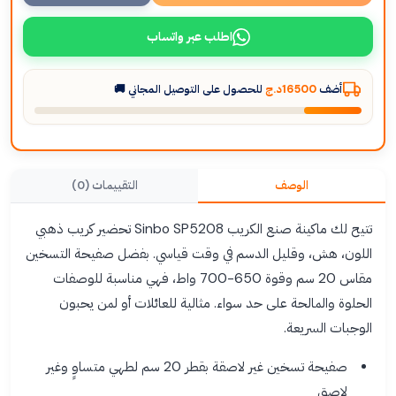
اطلب عبر واتساب
أضف
16500د.ج
للحصول على التوصيل المجاني 🚚
الوصف
التقييمات (0)
تتيح لك ماكينة صنع الكريب Sinbo SP5208 تحضير كريب ذهبي
اللون، هش، وقليل الدسم في وقت قياسي. بفضل صفيحة التسخين
مقاس 20 سم وقوة 650-700 واط، فهي مناسبة للوصفات
الحلوة والمالحة على حد سواء. مثالية للعائلات أو لمن يحبون
الوجبات السريعة.
صفيحة تسخين غير لاصقة بقطر 20 سم لطهي متساوٍ وغير
لاصق