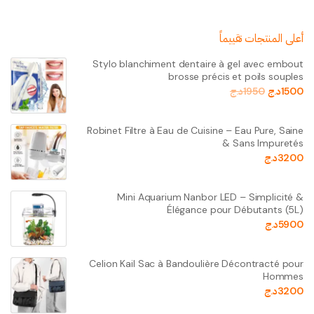
أعلى المنتجات تقييماً
Stylo blanchiment dentaire à gel avec embout
brosse précis et poils souples
1500
د.ج
1950
د.ج
Robinet Filtre à Eau de Cuisine – Eau Pure, Saine
& Sans Impuretés
3200
د.ج
Mini Aquarium Nanbor LED – Simplicité &
Élégance pour Débutants (5L)
5900
د.ج
Celion Kail Sac à Bandoulière Décontracté pour
Hommes
3200
د.ج