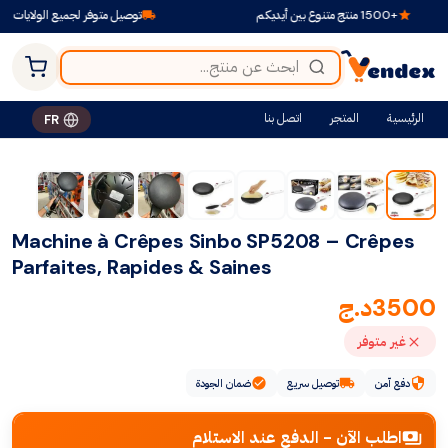
+1500 منتج متنوع بين أيديكم
توصيل متوفر لجميع الولايات
الرئيسية
المتجر
اتصل بنا
FR
Machine à Crêpes Sinbo SP5208 – Crêpes
Parfaites, Rapides & Saines
3500
د.ج
غير متوفر
دفع آمن
توصيل سريع
ضمان الجودة
اطلب الآن - الدفع عند الاستلام