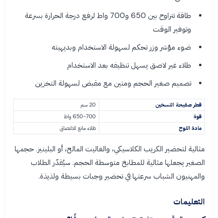
طاقة تتراوح بين 650 و700 واط لرفع درجة الحرارة بسرعة
وتوفير الوقت
ضوء مؤشر وزر تحكم لسهولة الاستخدام وبديهيته
طلاء غير لاصق يسهل تنظيفه بعد الاستخدام
تصميم صغير الحجم ومتين مع مقبض لسهولة التخزين
قطر صفيحة التسخين
20 سم
قوة
650-700 واط
مادة اللوح
طلاء مانع للالتصاق
مثالية لتحضير الكريب الكلاسيكي، والغاليت المالح، أو البلينيز. حجمها
الصغير يجعلها مثالية للمطابخ متوسطة الحجم. سيُقدّر الطلاب
والمهنيون الشباب سرعتها في تحضير وجبات بسيطة ولذيذة.
التعليمات