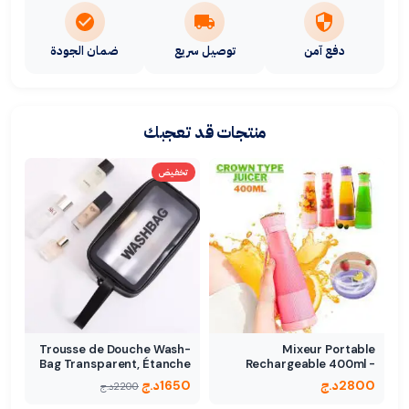
دفع آمن
توصيل سريع
ضمان الجودة
منتجات قد تعجبك
تخفيض
Trousse de Douche Wash-
Mixeur Portable
Bag Transparent, Étanche
Rechargeable 400ml -
Design…
2800
د.ج
1650
د.ج
2200
د.ج