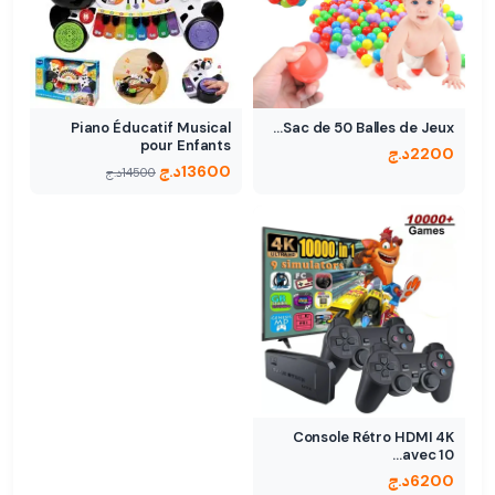
Piano Éducatif Musical
Sac de 50 Balles de Jeux…
pour Enfants
2200
د.ج
13600
د.ج
14500
د.ج
Console Rétro HDMI 4K
avec 10…
6200
د.ج