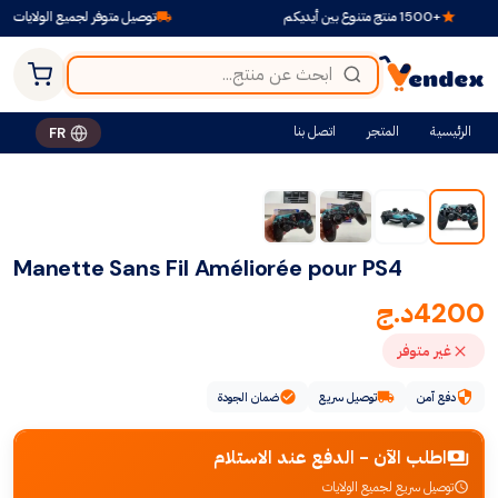
+1500 منتج متنوع بين أيديكم
توصيل متوفر لجميع الولايات
الرئيسية
المتجر
اتصل بنا
FR
Manette Sans Fil Améliorée pour PS4
4200
د.ج
غير متوفر
دفع آمن
توصيل سريع
ضمان الجودة
اطلب الآن - الدفع عند الاستلام
توصيل سريع لجميع الولايات