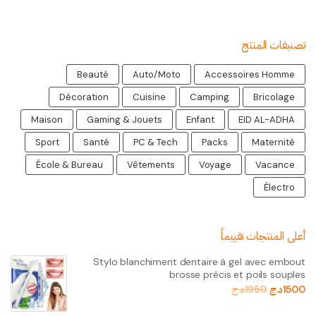
تصنيفات المنتج
Beauté
Auto/Moto
Accessoires Homme
Décoration
Cuisine
Camping
Bricolage
Maison
Gaming & Jouets
Enfant
EID AL-ADHA
Sport
Santé
PC & Tech
Packs
Maternité
École & Bureau
Vêtements
Voyage
Vacance
Électro
أعلى المنتجات تقييماً
Stylo blanchiment dentaire à gel avec embout
brosse précis et poils souples
1500
د.ج
1950
د.ج