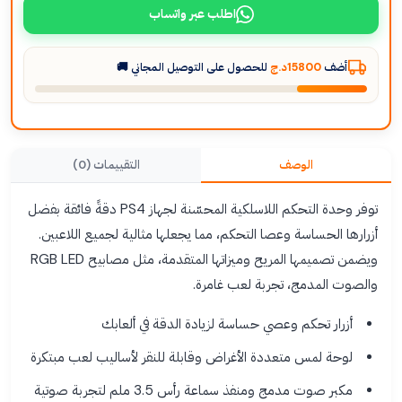
اطلب عبر واتساب
أضف
15800د.ج
للحصول على التوصيل المجاني 🚚
الوصف
التقييمات (0)
توفر وحدة التحكم اللاسلكية المحسّنة لجهاز PS4 دقةً فائقة بفضل
أزرارها الحساسة وعصا التحكم، مما يجعلها مثالية لجميع اللاعبين.
ويضمن تصميمها المريح وميزاتها المتقدمة، مثل مصابيح RGB LED
والصوت المدمج، تجربة لعب غامرة.
أزرار تحكم وعصي حساسة لزيادة الدقة في ألعابك
لوحة لمس متعددة الأغراض وقابلة للنقر لأساليب لعب مبتكرة
مكبر صوت مدمج ومنفذ سماعة رأس 3.5 ملم لتجربة صوتية