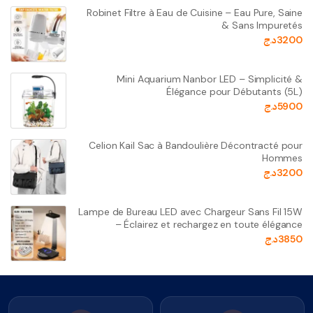
Robinet Filtre à Eau de Cuisine – Eau Pure, Saine
& Sans Impuretés
3200
د.ج
Mini Aquarium Nanbor LED – Simplicité &
Élégance pour Débutants (5L)
5900
د.ج
Celion Kail Sac à Bandoulière Décontracté pour
Hommes
3200
د.ج
Lampe de Bureau LED avec Chargeur Sans Fil 15W
– Éclairez et rechargez en toute élégance
3850
د.ج