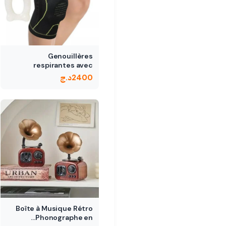
Genouillères
respirantes avec
coussinets en Gel…
2400
د.ج
Boîte à Musique Rétro
Phonographe en…