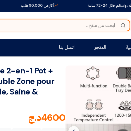
 24-72 ساعة
أكثر من 90,000 طلب
ية
المتجر
اتصل بنا
e 2-en-1 Pot +
uble Zone pour
e, Saine &
4600
د.ج