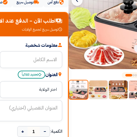
دفع آمن
توصيل سريع
ضم
اطلب الآن - الدفع عند الا
توصيل سريع لجميع الولايات
معلومات شخصية
العنوان
تحديد تلقائياً
+
−
الكمية: