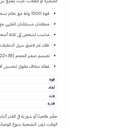
الصغيرة أو الطلاب، حيث يجمع بين
قوة 1500 واط مع نظام تسخين ثلاثي الأبعاد لطهي سريع ومتساوٍ
منطقتان مستقلتان للطهي مع 
مناسب لشخص إلى ثلاثة أشخاص
طلاء غير لاصق سهل التنظيف؛
تصميم صغير الحجم (38×22×10 سم، 2.3 كجم) لسهولة التخزين والنقل
غطاء شفاف مقوى لتحسين الاحت
قوة
أبعاد
وزن
قدرة
حضّر طاجينًا أو شوربة في القدر أثن
الوقت دون التضحية بتنوع الوجبات. 