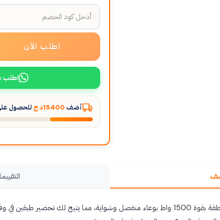
اطلب الآن
اطلب ع
أضف
15400د.ج
للحصول على 
صف
التقييما
يتميز هذا الموقد الكهربائي ثنائي المنطقة بقوة 1500 واط بوعاء منفصل وشواية، مما يتيح لك تحض