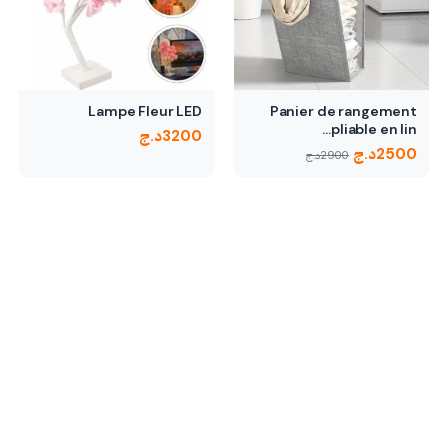
Lampe Fleur LED
Panier de rangement
pliable en lin…
3200
د.ج
2500
د.ج
2900
د.ج