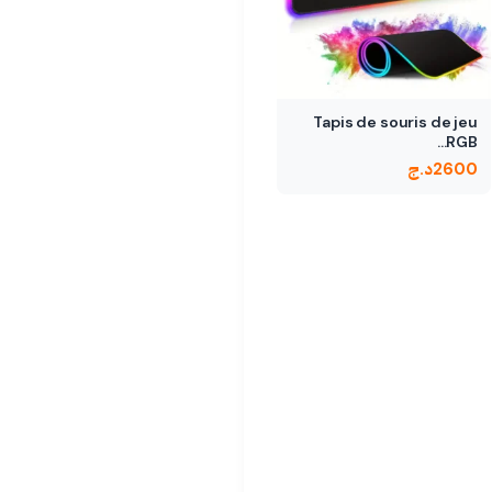
Tapis de souris de jeu
RGB…
2600
د.ج