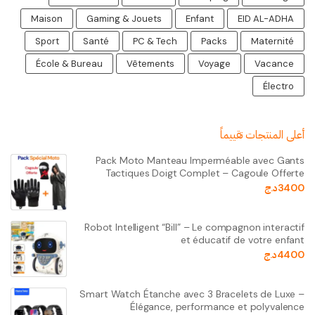
Maison
Gaming & Jouets
Enfant
EID AL-ADHA
Sport
Santé
PC & Tech
Packs
Maternité
École & Bureau
Vêtements
Voyage
Vacance
Électro
أعلى المنتجات تقييماً
Pack Moto Manteau Imperméable avec Gants
Tactiques Doigt Complet – Cagoule Offerte
3400
د.ج
Robot Intelligent “Bill” – Le compagnon interactif
et éducatif de votre enfant
4400
د.ج
Smart Watch Étanche avec 3 Bracelets de Luxe –
Élégance, performance et polyvalence