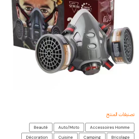
تصنيفات المنتج
Beauté
Auto/Moto
Accessoires Homme
Décoration
Cuisine
Camping
Bricolage