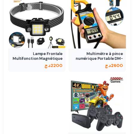
Lampe Frontale
Multimètre à pince
Multifonction Magnétique
numérique Portable DM-
- 5…
6266
2600
د.ج
2200
د.ج