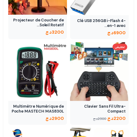
Projecteur de Coucher de
Clé USB 256GB i-Flash 4-
Soleil Rotatif…
en-1 avec…
3200
د.ج
6900
د.ج
تخفيض
Multimètre Numérique de
Clavier Sans Fil Ultra-
Poche MASTECH MAS830L
Compact
2200
د.ج
2900
د.ج
2900
د.ج