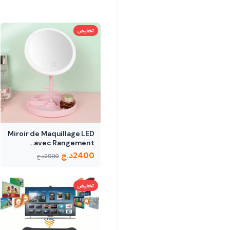
تخفيض
Miroir de Maquillage LED
avec Rangement…
2400
د.ج
2900
د.ج
تخفيض