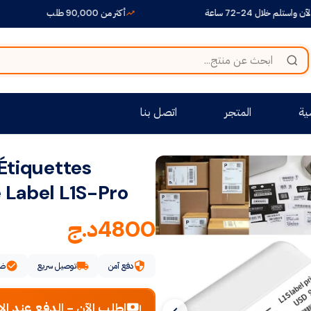
ل 24-72 ساعة
أكثر من 90,000 طلب
ية
المتجر
اتصل بنا
Étiquettes
 Label L1S-Pro
4800
د.ج
دفع آمن
توصيل سريع
ضم
اطلب الآن - الدفع عند الا