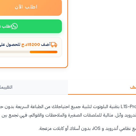
اطلب الآن
اطلب ع
أضف
15200د.ج
للحصول على 
صف
التقييما
صُممت طابعة الملصقات الحرارية L1S-Pro بتقنية البلوتوث لتلبية جميع احتياجاتك من الطباعة السر
ندرويد وآبل. مثالية للملصقات الصغيرة والملاحظات والقوائم، فهي تجمع بين 
i، بدون أسلاك أو كابلات مزعجة.