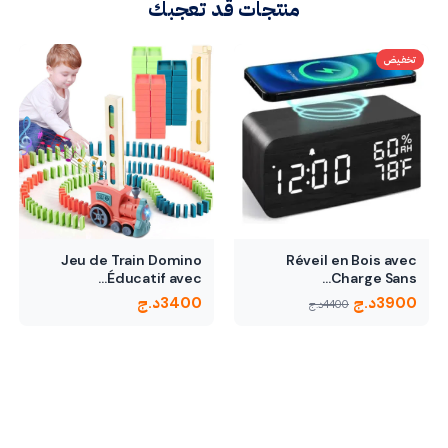
منتجات قد تعجبك
تخفيض
Jeu de Train Domino
Réveil en Bois avec
Éducatif avec…
Charge Sans…
3900
د.ج
3400
د.ج
4400
د.ج