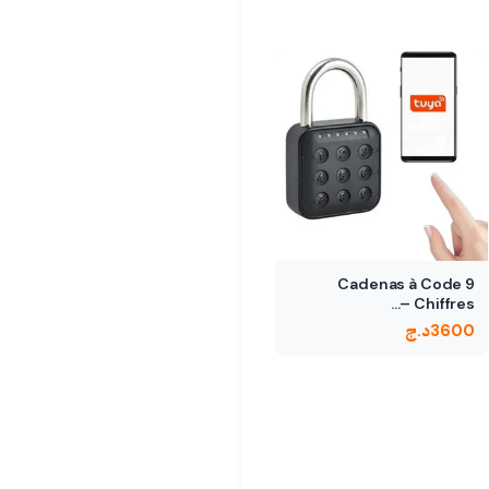
Cadenas à Code 9
Chiffres –…
3600
د.ج