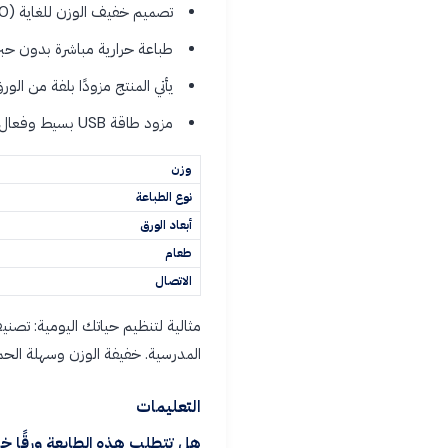
تصميم خفيف الوزن للغاية (200 غرام) وقابل للحمل، مثالي للاستخدام أثناء التنقل أو السفر
طباعة حرارية مباشرة بدون ح
يأتي المنتج مزودًا بلفة من الورق الحراري مقاس 50 × 30 مم
مزود طاقة USB بسيط وفعال بقوة 5 فولت/1 أمبير، متوافق مع الشواحن القياسية وبنوك الطاقة
وزن
نوع الطباعة
أبعاد الورق
طعام
الاتصال
مثالية لتنظيم حياتك اليومية: تص
المدرسية. خفيفة الوزن وسهلة الحمل
التعليمات
هل تتطلب هذه الطابعة ورقًا خا