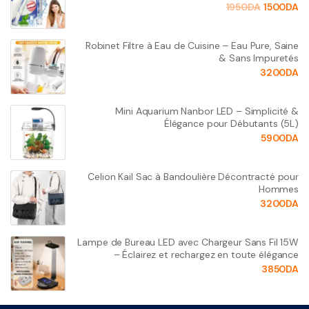
1950
DA
1500
DA
Robinet Filtre à Eau de Cuisine – Eau Pure, Saine
& Sans Impuretés
3200
DA
Mini Aquarium Nanbor LED – Simplicité &
Élégance pour Débutants (5L)
5900
DA
Celion Kail Sac à Bandoulière Décontracté pour
Hommes
3200
DA
Lampe de Bureau LED avec Chargeur Sans Fil 15W
– Éclairez et rechargez en toute élégance
3850
DA