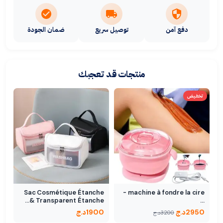
دفع آمن
توصيل سريع
ضمان الجودة
منتجات قد تعجبك
تخفيض
Sac Cosmétique Étanche
machine à fondre la cire -
Transparent Étanche &…
…
2950
د.ج
1900
د.ج
3200
د.ج