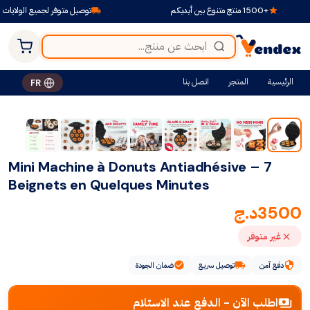
+1500 منتج متنوع بين أيديكم
توصيل متوفر لجميع الولايات
الرئيسية
المتجر
اتصل بنا
FR
Mini Machine à Donuts Antiadhésive – 7
Beignets en Quelques Minutes
3500
د.ج
غير متوفر
دفع آمن
توصيل سريع
ضمان الجودة
اطلب الآن - الدفع عند الاستلام