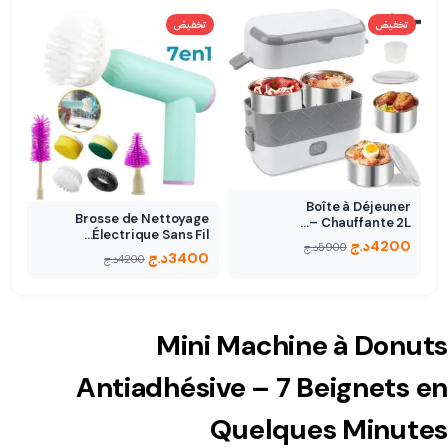
تخفيض
تخفيض
Boîte à Déjeuner
Brosse de Nettoyage
Chauffante 2L –…
Électrique Sans Fil…
4200
د.ج
5900
د.ج
3400
د.ج
4200
د.ج
Mini Machine à Donuts
Antiadhésive – 7 Beignets en
Quelques Minutes