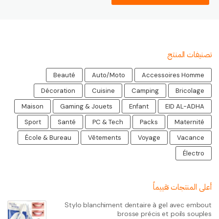
تصنيفات المنتج
Beauté
Auto/Moto
Accessoires Homme
Décoration
Cuisine
Camping
Bricolage
Maison
Gaming & Jouets
Enfant
EID AL-ADHA
Sport
Santé
PC & Tech
Packs
Maternité
École & Bureau
Vêtements
Voyage
Vacance
Électro
أعلى المنتجات تقييماً
Stylo blanchiment dentaire à gel avec embout
brosse précis et poils souples