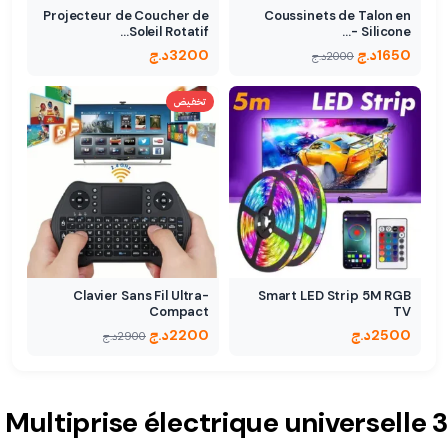
Projecteur de Coucher de
Coussinets de Talon en
Soleil Rotatif…
Silicone -…
1650
د.ج
3200
د.ج
2000
د.ج
تخفيض
Clavier Sans Fil Ultra-
Smart LED Strip 5M RGB
Compact
TV
2500
د.ج
2200
د.ج
2900
د.ج
Multiprise électrique universelle 3