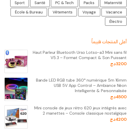
Sport
Santé
PC & Tech
Packs
Maternité
École & Bureau
Vêtements
Voyage
Vacance
Électro
أعلى المنتجات تقييماً
Haut Parleur Bluetooth Urso Lotso-a3 Mini sans fil
V5.3 – Format Compact & Son Puissant
3200
د.ج
Bande LED RGB tube 360° numérique 5m 16mm
USB 5V App Control – Ambiance Néon
Intelligente & Personnalisée
4500
د.ج
Mini console de jeux rétro 620 jeux intégrés avec
2 manettes – Console classique nostalgique
4200
د.ج