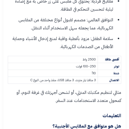
مفاتيح فردية: يحتوي كل مقبس على زر خاص به مع إضاءة
ليلية لتحسين التحكم في الطاقة.
التوافق العالمي: مصمم لقبول أنواع مختلفة من المقابس
الكهربائية، مما يجعله سهل الاستخدام أثناء التنقل.
سلامة الطفل: مزود بأغطية واقية لمنع إدخال الأشياء وحماية
الأطفال من الصدمات الكهربائية.
أقصى طاقة
2500 واط
توتر
100-250 فولت
شدة
10أ
الاتصال
3 منافذ تيار متردد، 3 منافذ USB، منفذ واحد من النوع C
مثالي لتنظيم مكتبك المنزلي، أو لشحن أجهزتك في غرفة النوم، أو
كمحول متعدد الاستخدامات عند السفر.
التعليمات
هل هو متوافق مع المقابس الأجنبية؟