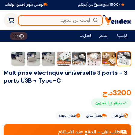
+1500 منتج متنوع بين أيديكم
توصيل متوفر لجميع الولايات
الرئيسية
المتجر
اتصل بنا
FR
Multiprise électrique universelle 3 ports + 3
ports USB + Type-C
3200
د.ج
متوفر في المخزون
دفع آمن
توصيل سريع
ضمان الجودة
اطلب الآن - الدفع عند الاستلام