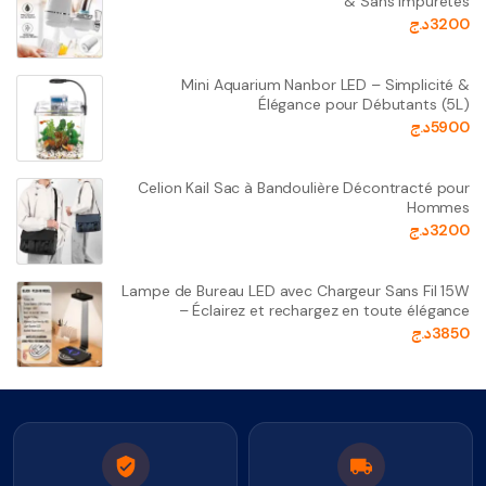
& Sans Impuretés
د.ج
3200
Mini Aquarium Nanbor LED – Simplicité &
Élégance pour Débutants (5L)
د.ج
5900
Celion Kail Sac à Bandoulière Décontracté pour
Hommes
د.ج
3200
Lampe de Bureau LED avec Chargeur Sans Fil 15W
– Éclairez et rechargez en toute élégance
د.ج
3850