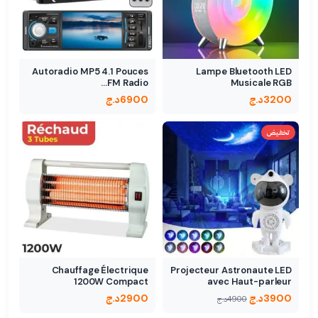
Autoradio MP5 4.1 Pouces
Lampe Bluetooth LED
FM Radio…
Musicale RGB
د.ج
6900
د.ج
3200
تخفيض
Chauffage Électrique
Projecteur Astronaute LED
1200W Compact
avec Haut-parleur
Puissance réglable
Bluetooth…
د.ج
2900
د.ج
3900
د.ج
4900