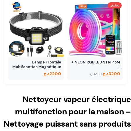
تخفيض
Lampe Frontale
NEON RGB LED STRIP 5M +
Multifonction Magnétique
…
- 5…
د.ج
2200
د.ج
3200
د.ج
4500
Nettoyeur vapeur électrique
multifonction pour la maison –
Nettoyage puissant sans produits