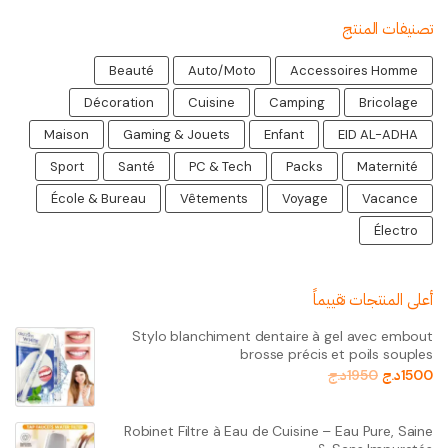
تصنيفات المنتج
Beauté
Auto/Moto
Accessoires Homme
Décoration
Cuisine
Camping
Bricolage
Maison
Gaming & Jouets
Enfant
EID AL-ADHA
Sport
Santé
PC & Tech
Packs
Maternité
École & Bureau
Vêtements
Voyage
Vacance
Électro
أعلى المنتجات تقييماً
Stylo blanchiment dentaire à gel avec embout
brosse précis et poils souples
د.ج
1950
د.ج
1500
Robinet Filtre à Eau de Cuisine – Eau Pure, Saine