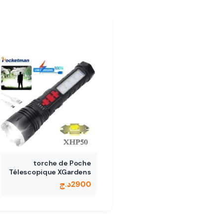
torche de Poche
Télescopique XGardens
50…
2900
د.ج