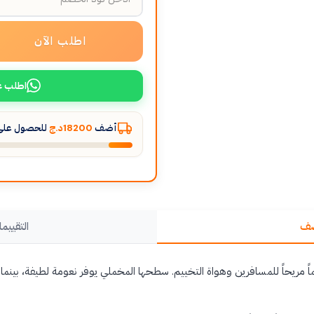
اطلب الآن
اطلب ع
أضف
18200د.ج
للحصول على 
صف
التقييما
عماً مريحاً للمسافرين وهواة التخييم. سطحها المخملي يوفر نعومة لطيفة، بينم