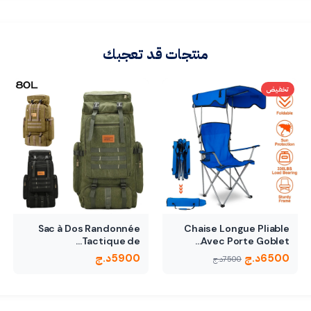
منتجات قد تعجبك
تخفيض
Sac à Dos Randonnée
Chaise Longue Pliable
Tactique de…
Avec Porte Goblet…
6500
د.ج
5900
د.ج
7500
د.ج