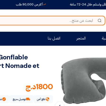
ل 24-72 ساعة
أكثر من 90,000 طلب
ية
المتجر
اتصل بنا
 Gonflable
rt Nomade et
1800
د.ج
دفع آمن
توصيل سريع
ضم