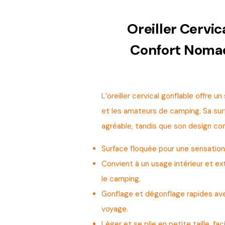
Oreiller Cervi
Confort Nomad
L’oreiller cervical gonflable offre 
et les amateurs de camping. Sa su
agréable, tandis que son design com
Surface floquée pour une sensation 
Convient à un usage intérieur et ex
le camping.
Gonflage et dégonflage rapides av
voyage.
Léger et se plie en petite taille, fa