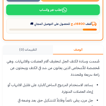
اطلب عبر واتساب
أضف
16800د.ج
للحصول على التوصيل المجاني 🚚
الوصف
التقييمات (0)
صُممت وسادة الكتف الجل لتخفيف آلام العضلات والالتهابات. وهي
مُخصصة للأشخاص الذين يعانون من شد في الكتف ويبحثون عن
راحة سريعة ومُحددة.
يساعد الاستخدام المزدوج الساخن/البارد على تقليل الالتهاب أو
إرخاء العضلات المتوترة.
جل مرن، يبقى ناعماً وقابلاً للتشكيل حتى بعد وضعه في