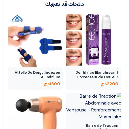
منتجات قد تعجبك
Attelle De Doigt ,Index en
Dentifrice Blanchissant
Aluminium…
Correcteur de Couleur
des…
2200
د.ج
1800
د.ج
Barre de Traction