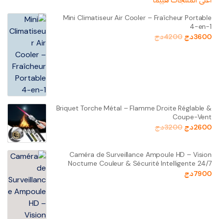
Mini Climatiseur Air Cooler – Fraîcheur Portable
4-en-1
3600
د.ج
4200
د.ج
Briquet Torche Métal – Flamme Droite Réglable &
Coupe-Vent
2600
د.ج
3200
د.ج
Caméra de Surveillance Ampoule HD – Vision
Nocturne Couleur & Sécurité Intelligente 24/7
7900
د.ج