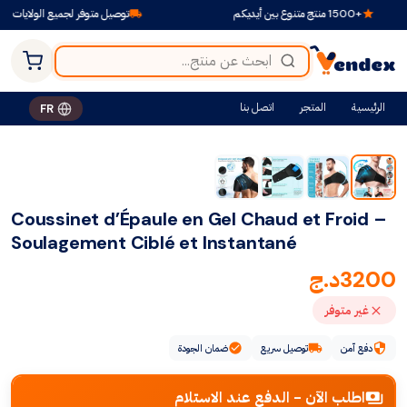
+1500 منتج متنوع بين أيديكم
توصيل متوفر لجميع الولايات
الرئيسية
المتجر
اتصل بنا
FR
Coussinet d’Épaule en Gel Chaud et Froid –
Soulagement Ciblé et Instantané
3200
د.ج
غير متوفر
دفع آمن
توصيل سريع
ضمان الجودة
اطلب الآن - الدفع عند الاستلام