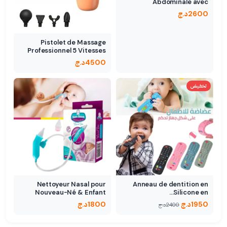
Abdominale avec
Ventouse…
2600
د.ج
Pistolet de Massage
Professionnel 5 Vitesses
4500
د.ج
تخفيض
Nettoyeur Nasal pour
Anneau de dentition en
Nouveau-Né & Enfant
Silicone en…
1950
د.ج
1800
د.ج
2400
د.ج