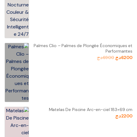
Palmes Clio – Palmes de Plongée Économiques et
Performantes
6200
د.ج
6900
د.ج
Matelas De Piscine Arc-en-ciel 183×69 cm
2200
د.ج