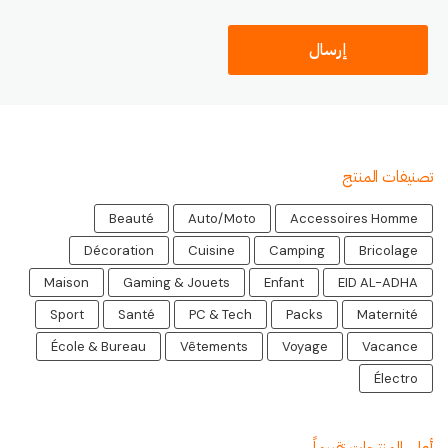
تصنيفات المنتج
Beauté
Auto/Moto
Accessoires Homme
Décoration
Cuisine
Camping
Bricolage
Maison
Gaming & Jouets
Enfant
EID AL-ADHA
Sport
Santé
PC & Tech
Packs
Maternité
École & Bureau
Vêtements
Voyage
Vacance
Électro
أعلى المنتجات تقييماً