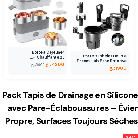
Boîte à Déjeuner
Porte-Gobelet Double
Chauffante 2L –…
Dream Hub Base Rotative…
4200
د.ج
5900
د.ج
1900
د.ج
Pack Tapis de Drainage en Silicone
avec Pare-Éclaboussures – Évier
Propre, Surfaces Toujours Sèches