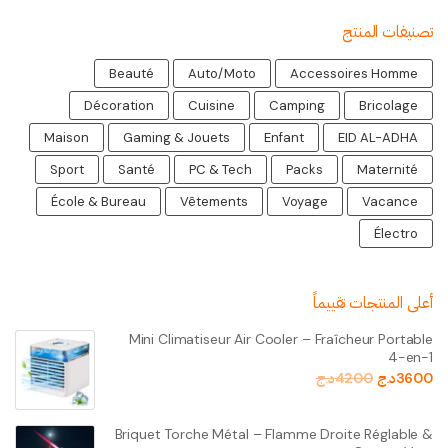
تصنيفات المنتج
Beauté
Auto/Moto
Accessoires Homme
Décoration
Cuisine
Camping
Bricolage
Maison
Gaming & Jouets
Enfant
EID AL-ADHA
Sport
Santé
PC & Tech
Packs
Maternité
École & Bureau
Vêtements
Voyage
Vacance
Électro
أعلى المنتجات تقييماً
Mini Climatiseur Air Cooler – Fraîcheur Portable
4-en-1
3600
د.ج
4200
د.ج
Briquet Torche Métal – Flamme Droite Réglable &