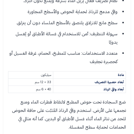
نظام تصريف فعال يزيل الماء بسرعة ويمنع تكون البرك.
واقي مدمج للرذاذ لحماية الحوض والأسطح المجاورة
سطح مانع للانزلاق يلتصق بالأسطح الملساء دون أن ينزلق.
سهولة التنظيف: آمن للاستخدام في غسالة الأطباق أو يُغسل
يدويًا
متعدد الاستخدامات: مناسب للمطبخ، الحمام، غرفة الغسيل أو
كحصيرة تجفيف
مادة
سيليكون
أبعاد حصيرة التصريف
33 × 12 سم
أبعاد واقي الرذاذ
40 × 6 سم
ضع السجادة تحت حوض المطبخ لالتقاط قطرات الماء ومنع
تجمعها على الأرض. استخدم واقي الرذاذ المُثبّت على حافة الحوض
للحد من تناثر الماء أثناء غسل الأطباق أو اليدين. كما أنه مثالي في
الحمامات لحماية سطح المغسلة.