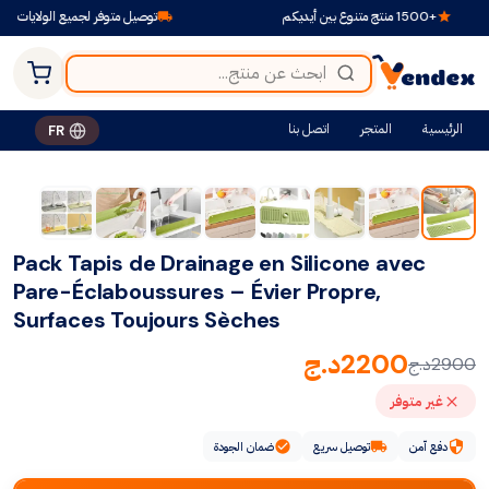
+1500 منتج متنوع بين أيديكم
توصيل متوفر لجميع الولايات
الرئيسية
المتجر
اتصل بنا
FR
-24%
Pack Tapis de Drainage en Silicone avec
Pare-Éclaboussures – Évier Propre,
Surfaces Toujours Sèches
2200
د.ج
2900
د.ج
غير متوفر
دفع آمن
توصيل سريع
ضمان الجودة