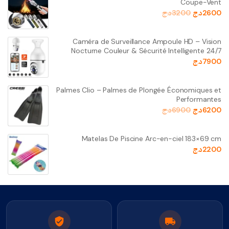
Coupe-Vent
2600
د.ج
3200
د.ج
Caméra de Surveillance Ampoule HD – Vision
Nocturne Couleur & Sécurité Intelligente 24/7
7900
د.ج
Palmes Clio – Palmes de Plongée Économiques et
Performantes
6200
د.ج
6900
د.ج
Matelas De Piscine Arc-en-ciel 183×69 cm
2200
د.ج