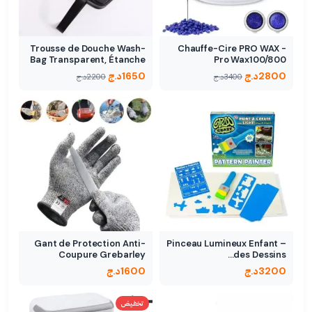
Trousse de Douche Wash-
Chauffe-Cire PRO WAX -
Bag Transparent, Étanche
Pro Wax100/800
2800
د.ج
1650
د.ج
3400
د.ج
2200
د.ج
Gant de Protection Anti-
Pinceau Lumineux Enfant –
Coupure Grebarley
des Dessins…
3200
د.ج
1600
د.ج
تخفيض