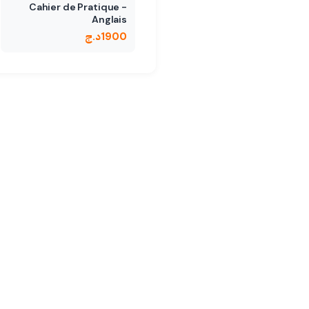
Cahier de Pratique -
Anglais
1900
د.ج