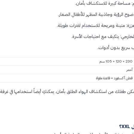
وضوح الرؤية وجاذبية المظهر للأطفال الصغار.
زة: متينة ومريحة للاستخدام لفترات طويلة.
خارجي: يتكيف مع احتياجات الأسرة.
يب سريع بدون أدوات.
230 × 120 × 105 سم
أحمر
قطن أكسفورد + قاعدة مقواة
 طفلك من استكشاف الهواء الطلق بأمان. يمكنكِ أيضاً استخدامها في غرفة الم
X؟