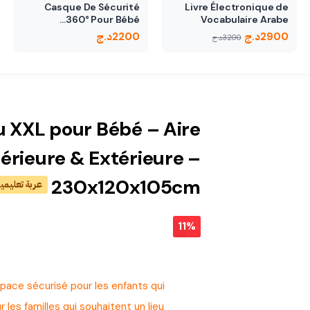
Casque De Sécurité
Livre Électronique de
360° Pour Bébé…
Vocabulaire Arabe
2900
د.ج
2200
د.ج
3200
د.ج
u XXL pour Bébé – Aire
térieure & Extérieure –
230x120x105cm
عربة تعليمية 2 في 1 مع لوحة رسم وأنشطة مو
11%
pace sécurisé pour les enfants qui
es familles qui souhaitent un lieu