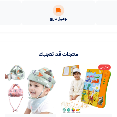
توصيل سريع
منتجات قد تعجبك
تخفيض