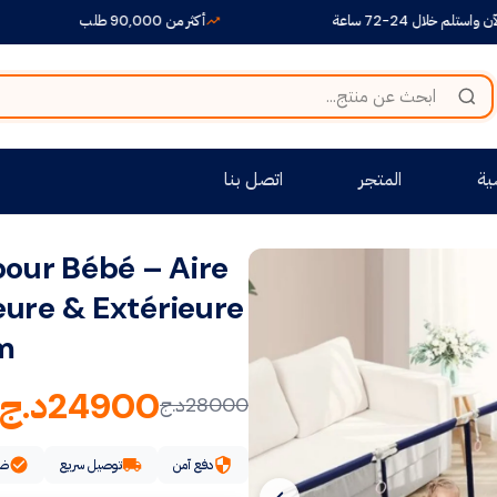
2-72 ساعة
أكثر من 90,000 طلب
+500
ية
المتجر
اتصل بنا
pour Bébé – Aire
ieure & Extérieure
m
24900
د.ج
28000
د.ج
دفع آمن
توصيل سريع
ضم