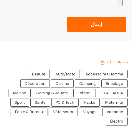
تصنيفات المنتج
Beauté
Auto/Moto
Accessoires Homme
Décoration
Cuisine
Camping
Bricolage
Maison
Gaming & Jouets
Enfant
EID AL-ADHA
Sport
Santé
PC & Tech
Packs
Maternité
École & Bureau
Vêtements
Voyage
Vacance
Électro