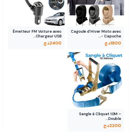
Émetteur FM Voiture avec
Cagoule d’Hiver Moto avec
Chargeur USB…
Capuche -…
1800
د.ج
2400
د.ج
Sangle à Cliquet 10M –
Double…
2200
د.ج