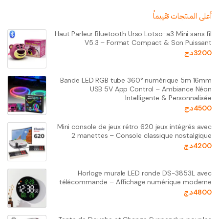
أعلى المنتجات تقييماً
Haut Parleur Bluetooth Urso Lotso-a3 Mini sans fil
V5.3 – Format Compact & Son Puissant
3200
د.ج
Bande LED RGB tube 360° numérique 5m 16mm
USB 5V App Control – Ambiance Néon
Intelligente & Personnalisée
4500
د.ج
Mini console de jeux rétro 620 jeux intégrés avec
2 manettes – Console classique nostalgique
4200
د.ج
Horloge murale LED ronde DS-3853L avec
télécommande – Affichage numérique moderne
4800
د.ج