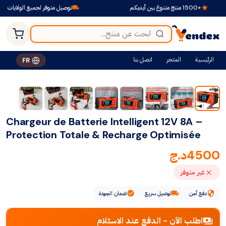
+1500 منتج متنوع بين أيديكم
توصيل متوفر لجميع الولايات
الرئيسية
المتجر
اتصل بنا
FR
Chargeur de Batterie Intelligent 12V 8A –
Protection Totale & Recharge Optimisée
4500
د.ج
غير متوفر
دفع آمن
توصيل سريع
ضمان الجودة
اطلب الآن - الدفع عند الاستلام