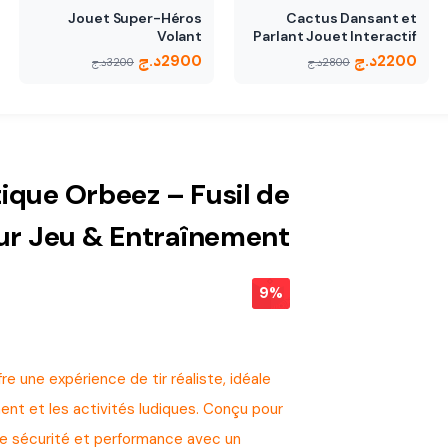
Jouet Super-Héros
Cactus Dansant et
Volant
Parlant Jouet Interactif
2200
د.ج
2900
د.ج
2800
د.ج
3200
د.ج
ique Orbeez – Fusil de
our Jeu & Entraînement
9%
e une expérience de tir réaliste, idéale
ement et les activités ludiques. Conçu pour
ine sécurité et performance avec un