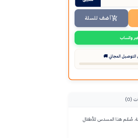
أضف للسلة
بر واتساب
لتوصيل المجاني 🚚
ت (0)
هية. صُمّم هذا المسدس للأطفال