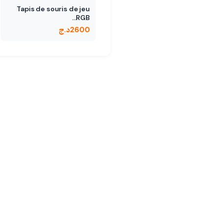
Tapis de souris de jeu
RGB…
2600
د.ج