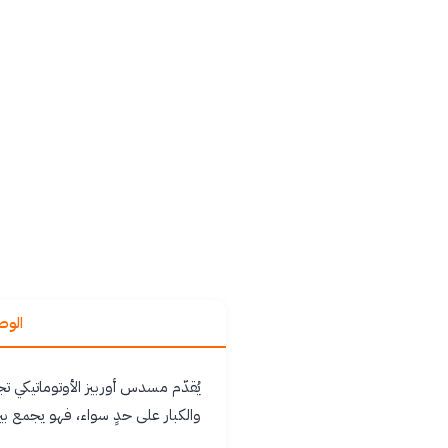
الو
يُقدّم مسدس أوربيز الأوتوماتيكي ت
والكبار على حدٍ سواء، فهو يجمع بي