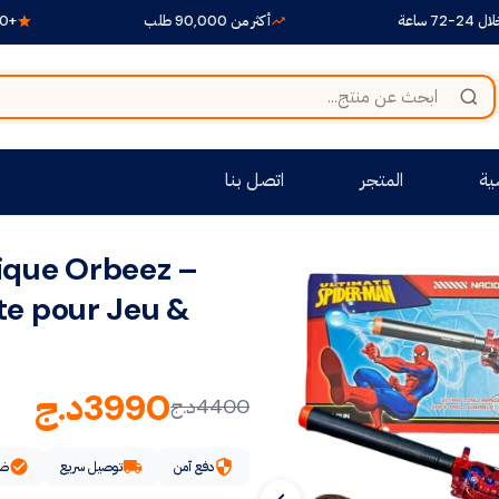
أكثر من 90,000 طلب
+1500 منتج متنوع بين أيديكم
ية
المتجر
اتصل بنا
ique Orbeez –
ste pour Jeu &
3990
د.ج
4400
د.ج
دفع آمن
توصيل سريع
ضم