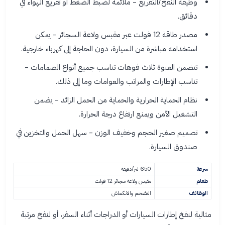
وظيفة النفخ/التفريغ - ملائمة لضبط الضغط أو تفريغ الهواء في
دقائق.
مصدر طاقة 12 فولت عبر مقبس ولاعة السجائر - يمكن
استخدامه مباشرة من السيارة، دون الحاجة إلى كهرباء خارجية.
تتضمن العبوة ثلاث فوهات تناسب جميع أنواع الصمامات -
تناسب الإطارات والمراتب والعوامات وما إلى ذلك.
نظام الحماية الحرارية والحماية من الحمل الزائد - يضمن
التشغيل الآمن ويمنع ارتفاع درجة الحرارة.
تصميم صغير الحجم وخفيف الوزن - سهل الحمل والتخزين في
صندوق السيارة.
سرعة
650 لتر/دقيقة
طعام
مقبس ولاعة سجائر 12 فولت
الوظائف
التضخم والانكماش
مثالية لنفخ إطارات السيارات أو الدراجات أثناء السفر، أو لنفخ مرتبة