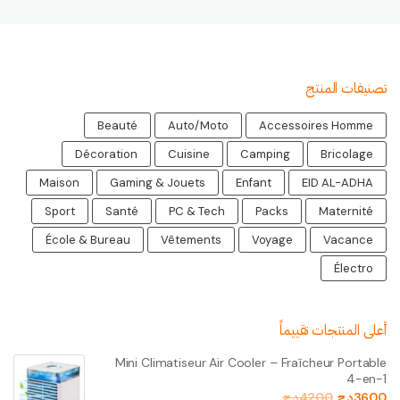
تصنيفات المنتج
Beauté
Auto/Moto
Accessoires Homme
Décoration
Cuisine
Camping
Bricolage
Maison
Gaming & Jouets
Enfant
EID AL-ADHA
Sport
Santé
PC & Tech
Packs
Maternité
École & Bureau
Vêtements
Voyage
Vacance
Électro
أعلى المنتجات تقييماً
Mini Climatiseur Air Cooler – Fraîcheur Portable
4-en-1
3600
د.ج
4200
د.ج