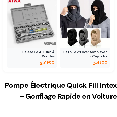
Caisse De 40 Clés À
Cagoule d’Hiver Moto avec
Douilles…
Capuche -…
1800
د.ج
1900
د.ج
Pompe Électrique Quick Fill Intex
– Gonflage Rapide en Voiture