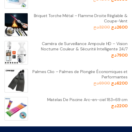
Briquet Torche Métal – Flamme Droite Réglable &
Coupe-Vent
2600
د.ج
3200
د.ج
Caméra de Surveillance Ampoule HD – Vision
Nocturne Couleur & Sécurité Intelligente 24/7
7900
د.ج
Palmes Clio – Palmes de Plongée Économiques et
Performantes
6200
د.ج
6900
د.ج
Matelas De Piscine Arc-en-ciel 183×69 cm
2200
د.ج