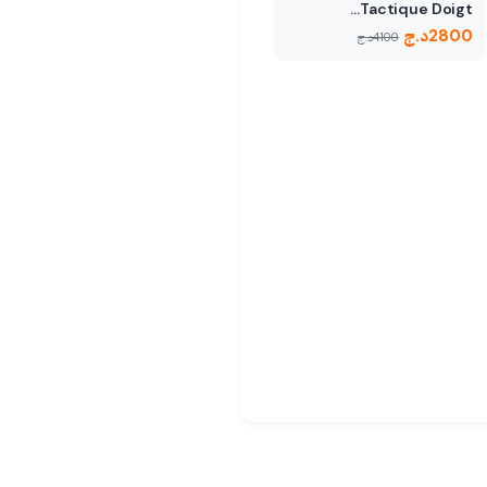
Tactique Doigt…
2800
د.ج
4100
د.ج