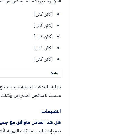
الذكي ومشروبك، مما يُحسّن من تنظ
[كائن كائن]
[كائن كائن]
[كائن كائن]
[كائن كائن]
[كائن كائن]
مادة
مثالية للتنقلات اليومية حيث تحتاج
مناسبة للسائقين المنفردين وكذلك لل
التعليمات
هل هذا الحامل متوافق مع جميع
نعم، إنه يناسب شبكات التهوية الأفق