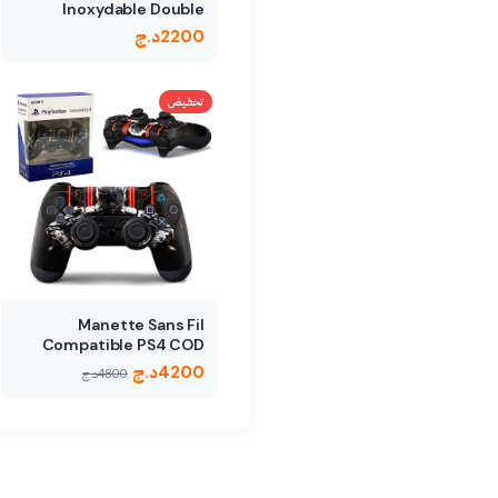
Inoxydable Double
Extrémité
2200
د.ج
تخفيض
Manette Sans Fil
Compatible PS4 COD
4200
د.ج
4800
د.ج