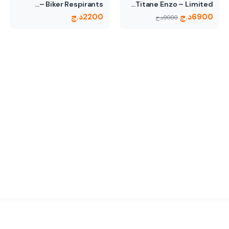
Biker Respirants –…
Titane Enzo – Limited…
6900
د.ج
2200
د.ج
9000
د.ج