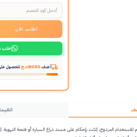
اطلب الآن
اطلب ع
أضف
18050د.ج
للحصول على 
صف
التقييما
للاستخدام المزدوج، يُثبّت بإحكام على مسند ذراع السيارة أو فتحة التهوية. ي