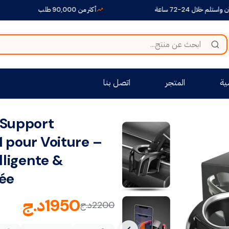
24-72 ساعة
أكثر من 90,000 طلب
ية
المتجر
اتصل بنا
 Support
 pour Voiture –
lligente &
ée
1950
د.ج
2200
د.ج