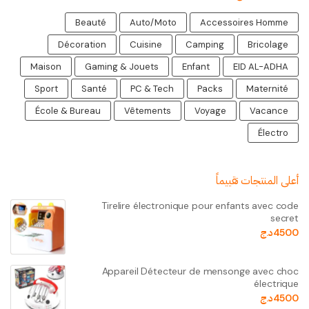
Beauté
Auto/Moto
Accessoires Homme
Décoration
Cuisine
Camping
Bricolage
Maison
Gaming & Jouets
Enfant
EID AL-ADHA
Sport
Santé
PC & Tech
Packs
Maternité
École & Bureau
Vêtements
Voyage
Vacance
Électro
أعلى المنتجات تقييماً
Tirelire électronique pour enfants avec code
secret
4500
د.ج
Appareil Détecteur de mensonge avec choc
électrique
4500
د.ج