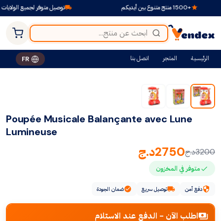
+1500 منتج متنوع بين أيديكم
توصيل متوفر لجميع الولايات
الرئيسية
المتجر
اتصل بنا
FR
-14%
Poupée Musicale Balançante avec Lune
Lumineuse
2750
د.ج
3200
د.ج
متوفر في المخزون
دفع آمن
توصيل سريع
ضمان الجودة
اطلب الآن - الدفع عند الاستلام