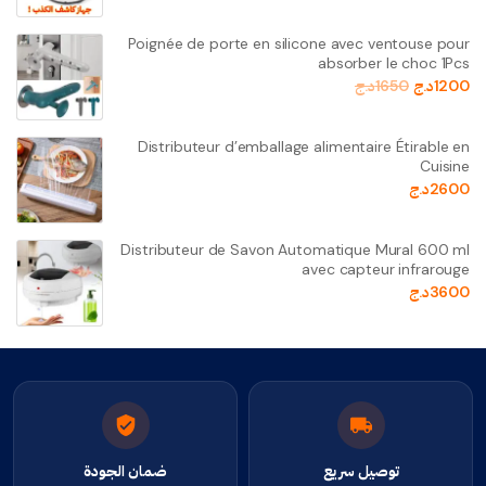
Poignée de porte en silicone avec ventouse pour
absorber le choc 1Pcs
1200
د.ج
1650
د.ج
Distributeur d’emballage alimentaire Étirable en
Cuisine
2600
د.ج
Distributeur de Savon Automatique Mural 600 ml
avec capteur infrarouge
3600
د.ج
توصيل سريع
ضمان الجودة