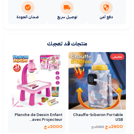
دفع آمن
توصيل سريع
ضمان الجودة
منتجات قد تعجبك
تخفيض
Planche de Dessin Enfant
Chauffe-biberon Portable
avec Projecteur…
USB
2900
د.ج
3000
د.ج
3300
د.ج