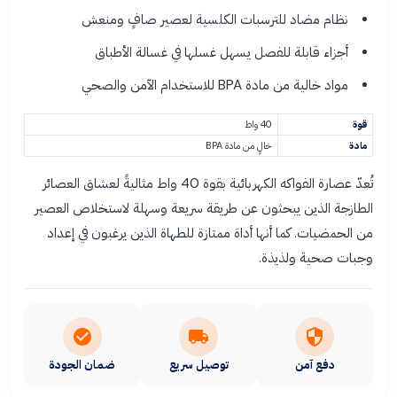
نظام مضاد للترسبات الكلسية لعصير صافٍ ومنعش
أجزاء قابلة للفصل يسهل غسلها في غسالة الأطباق
مواد خالية من مادة BPA للاستخدام الآمن والصحي
قوة
40 واط
مادة
خالٍ من مادة BPA
تُعدّ عصارة الفواكه الكهربائية بقوة 40 واط مثاليةً لعشاق العصائر
الطازجة الذين يبحثون عن طريقة سريعة وسهلة لاستخلاص العصير
من الحمضيات. كما أنها أداة ممتازة للطهاة الذين يرغبون في إعداد
وجبات صحية ولذيذة.
دفع آمن
توصيل سريع
ضمان الجودة