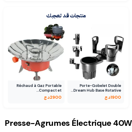
منتجات قد تعجبك
Réchaud à Gaz Portable
Porte-Gobelet Double
Compact et…
Dream Hub Base Rotative…
1900
د.ج
2900
د.ج
Presse-Agrumes Électrique 40W