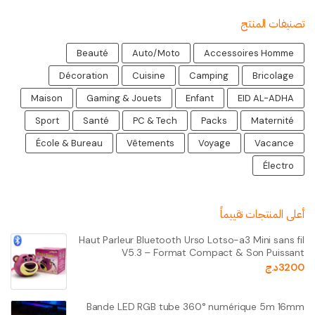
تصنيفات المنتج
Beauté
Auto/Moto
Accessoires Homme
Décoration
Cuisine
Camping
Bricolage
Maison
Gaming & Jouets
Enfant
EID AL-ADHA
Sport
Santé
PC & Tech
Packs
Maternité
École & Bureau
Vêtements
Voyage
Vacance
Électro
أعلى المنتجات تقييماً
Haut Parleur Bluetooth Urso Lotso-a3 Mini sans fil
V5.3 – Format Compact & Son Puissant
3200
د.ج
Bande LED RGB tube 360° numérique 5m 16mm