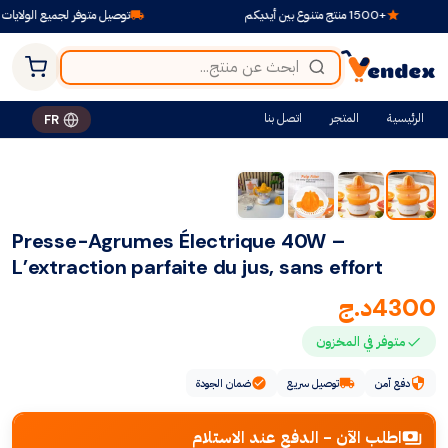
+1500 منتج متنوع بين أيديكم
توصيل متوفر لجميع الولايات
الرئيسية
المتجر
اتصل بنا
FR
Presse-Agrumes Électrique 40W –
L’extraction parfaite du jus, sans effort
4300
د.ج
متوفر في المخزون
دفع آمن
توصيل سريع
ضمان الجودة
اطلب الآن - الدفع عند الاستلام