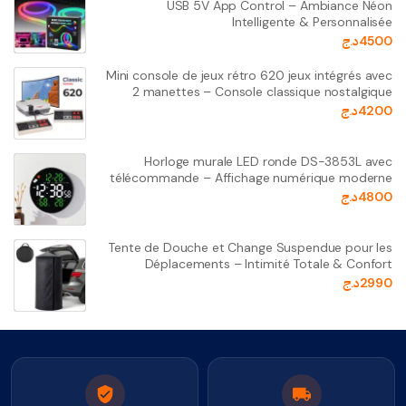
USB 5V App Control – Ambiance Néon
Intelligente & Personnalisée
4500
د.ج
Mini console de jeux rétro 620 jeux intégrés avec
2 manettes – Console classique nostalgique
4200
د.ج
Horloge murale LED ronde DS-3853L avec
télécommande – Affichage numérique moderne
4800
د.ج
Tente de Douche et Change Suspendue pour les
Déplacements – Intimité Totale & Confort
2990
د.ج