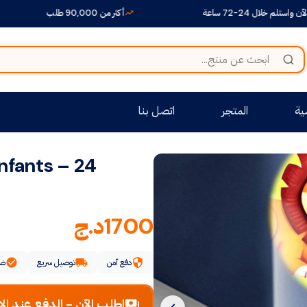
اعة
أكثر من 90,000 طلب
+1500 منتج متنوع بين أيديكم
ية
المتجر
اتصل بنا
nfants – 24
1700
د.ج
دفع آمن
توصيل سريع
ضم
اطلب الآن - الدفع عند الا