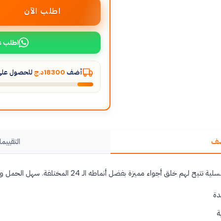
اطلب الآن
اطلب ع
أضف
18300د.ج
للحصول على 
صف
التقييما
جواء مميزة بفضل أنماطه الـ 24 المختلفة. سهل الحمل ولا يحتاج إلى بطاريات.
ة