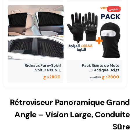
تخفيض
Rideaux Pare-Soleil
Pack Gants de Moto
Voiture XL & L…
Tactique Doigt…
2800
د.ج
2800
د.ج
4100
د.ج
Rétroviseur Panoramique Grand
Angle – Vision Large, Conduite
Sûre