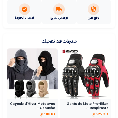
دفع آمن
توصيل سريع
ضمان الجودة
منتجات قد تعجبك
Cagoule d’Hiver Moto avec
Gants de Moto Pro-Biker
Capuche -…
Respirants –…
2200
د.ج
1800
د.ج