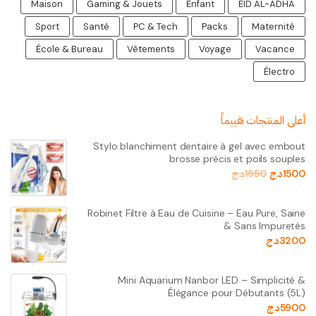
Maison
Gaming & Jouets
Enfant
EID AL-ADHA
Sport
Santé
PC & Tech
Packs
Maternité
École & Bureau
Vêtements
Voyage
Vacance
Électro
أعلى المنتجات تقييماً
Stylo blanchiment dentaire à gel avec embout
brosse précis et poils souples
1500
د.ج
1950
د.ج
Robinet Filtre à Eau de Cuisine – Eau Pure, Saine
& Sans Impuretés
3200
د.ج
Mini Aquarium Nanbor LED – Simplicité &
Élégance pour Débutants (5L)
5900
د.ج