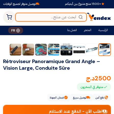
+1500 منتج متنوع بين أيديكم
توصيل متوفر لجميع الولايات
الرئيسية
المتجر
اتصل بنا
FR
Rétroviseur Panoramique Grand Angle –
Vision Large, Conduite Sûre
2500
د.ج
متوفر في المخزون
دفع آمن
توصيل سريع
ضمان الجودة
اطلب الآن - الدفع عند الاستلام