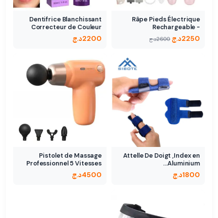
Dentifrice Blanchissant
Râpe Pieds Électrique
Correcteur de Couleur
Rechargeable -
des…
Élimination…
2250
د.ج
2200
د.ج
2600
د.ج
Pistolet de Massage
Attelle De Doigt ,Index en
Professionnel 5 Vitesses
Aluminium…
1800
د.ج
4500
د.ج