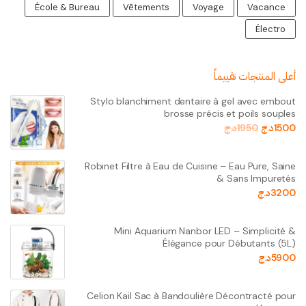
École & Bureau
Vêtements
Voyage
Vacance
Électro
أعلى المنتجات تقييماً
Stylo blanchiment dentaire à gel avec embout
brosse précis et poils souples
1500
د.ج
1950
د.ج
Robinet Filtre à Eau de Cuisine – Eau Pure, Saine
& Sans Impuretés
3200
د.ج
Mini Aquarium Nanbor LED – Simplicité &
Élégance pour Débutants (5L)
5900
د.ج
Celion Kail Sac à Bandoulière Décontracté pour