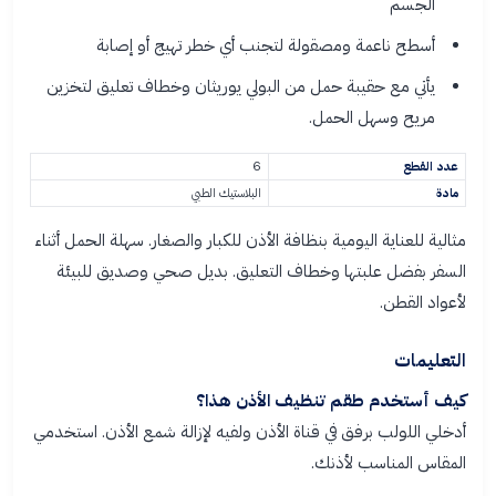
الجسم
أسطح ناعمة ومصقولة لتجنب أي خطر تهيج أو إصابة
يأتي مع حقيبة حمل من البولي يوريثان وخطاف تعليق لتخزين
مريح وسهل الحمل.
عدد القطع
6
مادة
البلاستيك الطبي
مثالية للعناية اليومية بنظافة الأذن للكبار والصغار. سهلة الحمل أثناء
السفر بفضل علبتها وخطاف التعليق. بديل صحي وصديق للبيئة
لأعواد القطن.
التعليمات
كيف أستخدم طقم تنظيف الأذن هذا؟
أدخلي اللولب برفق في قناة الأذن ولفيه لإزالة شمع الأذن. استخدمي
المقاس المناسب لأذنك.