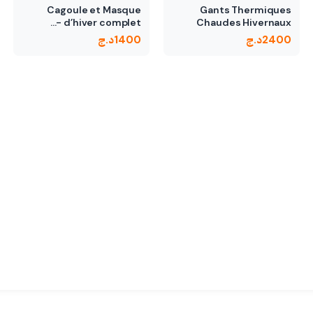
Cagoule et Masque
Gants Thermiques
d’hiver complet -…
Chaudes Hivernaux
Cataphote Unisexe…
2400
د.ج
1400
د.ج