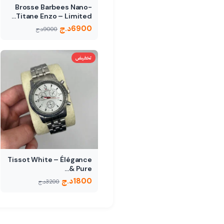
Brosse Barbees Nano-
Titane Enzo – Limited…
6900
د.ج
9000
د.ج
تخفيض
Tissot White – Élégance
Pure &…
1800
د.ج
3200
د.ج