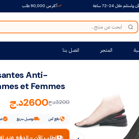
 24-72 ساعة
أكثر من 90,000 طلب
ية
المتجر
اتصل بنا
antes Anti-
mmes et Femmes
2600
د.ج
3200
د.ج
دفع آمن
توصيل سريع
ضم
اطلب الآن - الدفع عند الا