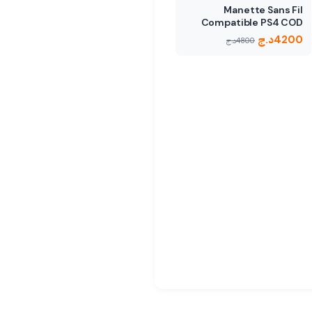
Manette Sans Fil
Compatible PS4 COD
4200
د.ج
4800
د.ج