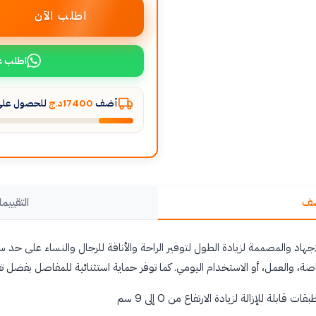
اطلب الآن
اطلب ع
أضف
17400د.ج
للحصول على 
صف
التقييما
جهاد والمصممة لزيادة الطول لتوفير الراحة والأناقة للرجال والنساء على حد س
اصة، والعمل، أو الاستخدام اليومي. كما توفر حماية استثنائية للمفاصل بفضل تق