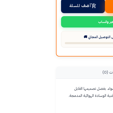
أضف للسلة
بر واتساب
التوصيل المجاني 🚚
ت (0)
واء. بفضل تصميمها القابل
نية الوسادة الهوائية المدمجة.