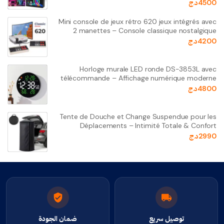
4500
د.ج
Mini console de jeux rétro 620 jeux intégrés avec
2 manettes – Console classique nostalgique
4200
د.ج
Horloge murale LED ronde DS-3853L avec
télécommande – Affichage numérique moderne
4800
د.ج
Tente de Douche et Change Suspendue pour les
Déplacements – Intimité Totale & Confort
2990
د.ج
توصيل سريع
ضمان الجودة