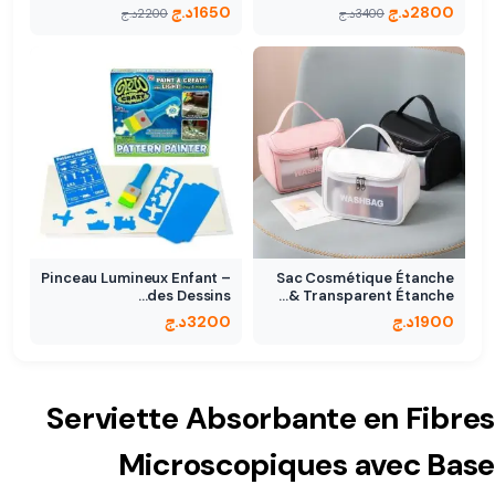
2800
د.ج
1650
د.ج
3400
د.ج
2200
د.ج
Pinceau Lumineux Enfant –
Sac Cosmétique Étanche
des Dessins…
Transparent Étanche &…
1900
د.ج
3200
د.ج
Serviette Absorbante en Fibres
Microscopiques avec Base