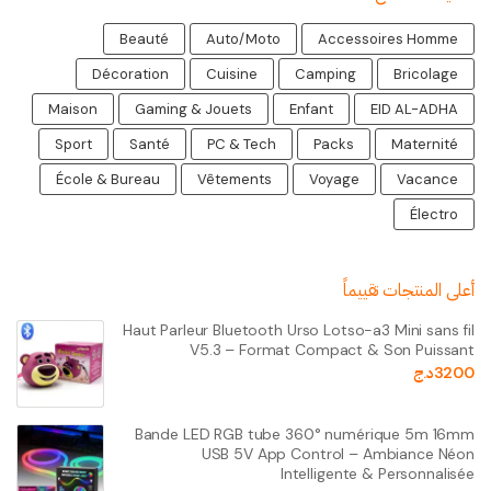
Beauté
Auto/Moto
Accessoires Homme
Décoration
Cuisine
Camping
Bricolage
Maison
Gaming & Jouets
Enfant
EID AL-ADHA
Sport
Santé
PC & Tech
Packs
Maternité
École & Bureau
Vêtements
Voyage
Vacance
Électro
أعلى المنتجات تقييماً
Haut Parleur Bluetooth Urso Lotso-a3 Mini sans fil
V5.3 – Format Compact & Son Puissant
3200
د.ج
Bande LED RGB tube 360° numérique 5m 16mm
USB 5V App Control – Ambiance Néon
Intelligente & Personnalisée